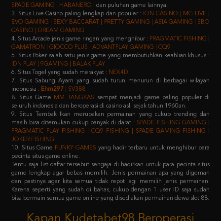
3. Situs Live Casino paling lengkap dan populer :
ION CASINO | MG LIVE |
EVO GAMING | SEXY BACCARAT | PRETTY GAMING | ASIA GAMING | SBO
CASINO | DREAM GAMING
4. Situs Arcade jenis game ringan yang menghibur :
PRAGMATIC FISHING |
GAMATRON | GIOCCO PLUS | ADVANTPLAY GAMING | CQ9
5. Situs Poker salah satu jenis game yang membutuhkan keahlian khusus :
IDN PLAY | 9GAMING | BALAK PLAY
6. Situs Togel yang sudah merakyat :
NEX4D
7. Situs Sabung Ayam yang sudah turun menurun di berbagai wilayah
indonesia :
Ehm297
| SV388
8. Situs Game
MM TANGKAS
sempat menjadi game paling populer di
seluruh indonesia dan beroperasi di casino asli sejak tahun 1960an.
9. Situs Tembak Ikan merupakan permainan yang cukup trending dan
masih bisa ditemukan cukup banyak di darat :
SPADE FISHING GAMING |
PRAGMATIC PLAY FISHING | CQ9 FISHING | SPADE GAMING FISHING |
JOKER FISHING
10. Situs Game
FUNKY GAMES
yang hadir terbaru untuk menghibur para
pecinta situs game online.
Tentu saja list daftar tersebut sengaja di hadirkan untuk para pecinta situs
game lengkap agar bebas memilih. Jenis permainan apa yang digemari
dan pastinya agar kita semua tidak repot lagi memilih jenis permainan.
Karena seperti yang sudah di bahas, cukup dengan 1 user ID saja sudah
bisa bermain semua game online yang disediakan permainan dewa slot 88.
Kapan Kudetabet98 Beroperasi