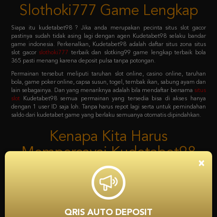
Slothoki777 Game Lengkap
Siapa itu kudetabet98 ? Jika anda merupakan pecinta situs slot gacor
pastinya sudah tidak asing lagi dengan agen Kudetabet98 selaku bandar
game indonesia. Perkenalkan, Kudetabet98 adalah daftar situs zona situs
slot gacor
slothoki777
terbaik dan slotking99 game lengkap terbaik bola
365 pasti menang karena deposit pulsa tanpa potongan.
Permainan tersebut meliputi taruhan slot online, casino online, taruhan
bola, game poker online, capsa susun, togel, tembak ikan, sabung ayam dan
lain sebagainya. Dan yang menariknya adalah bila mendaftar bersama
situs
slot
Kudetabet98 semua permainan yang tersedia bisa di akses hanya
dengan 1 user ID saja loh. Tanpa harus repot lagi serta untuk pemindahan
saldo dari kudetabet game yang berlaku semuanya otomatis dipindahkan.
Kenapa Kita Harus
Mempercayai Kudetabet98
Slotking99 Zona Slot Terbaik
×
Sebagai agen online terpercaya pastinya semua pecinta taruhan harus
bergabung dengan situs yang tepat. Dengan sistem transaksi deposit dan
withdraw yang super cepat yaitu hanya memakan waktu maksimal 5 menit
saja. Semua transaksi akan diproses oleh sistem
slotking99
bersama
kudetabet98. Pastinya bersama agen Kudetabet Slot juga semua member
QRIS AUTO DEPOSIT