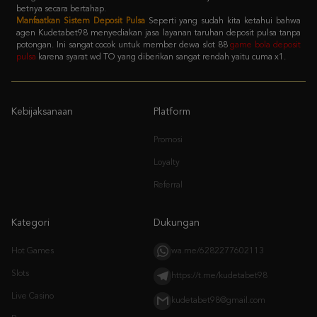
Manfaatkan Sistem Deposit Pulsa
Seperti yang sudah kita ketahui bahwa
agen Kudetabet98 menyediakan jasa layanan taruhan deposit pulsa tanpa
potongan. Ini sangat cocok untuk member dewa slot 88
game bola deposit
pulsa
karena syarat wd TO yang diberikan sangat rendah yaitu cuma x1.
Kebijaksanaan
Platform
Promosi
Loyalty
Referral
Kategori
Dukungan
Hot Games
wa.me/6282277602113
Slots
https://t.me/kudetabet98
Live Casino
kudetabet98@gmail.com
Race
https://www.facebook.com/ku