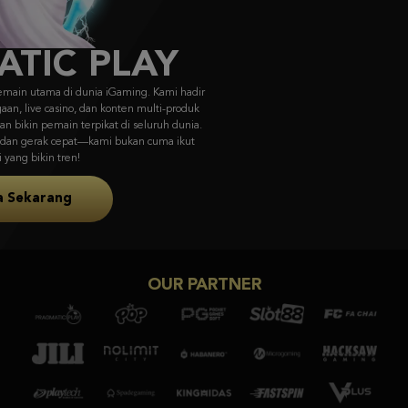
ni****6
IDR
959,500.00
FAT PANDA
Sweet Bonanza 1000
gudan****6
Fat Panda adalah slot brand dari Pragmatic Play yang bold dan penuh impact!
IDR
945,070.00
Dirancang buat nyita perhatian dan kasih gameplay seru yang nggak
ketebak. Dengan energi yang meledak-ledak, visual yang kece, dan potensi
menang besar—Fat Panda bukan cuma hiburan, tapi pembawa hoki sejati!
Coba Sekarang
OUR PARTNER