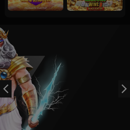
IDR
1,220,000.00
Starlight Princess™ 1000
tigapu****9
IDR
1,207,200.00
Gates of Olympus™
caztel****2
IDR
1,160,400.00
Zombie School Megaways
bg****r
IDR
1,055,000.00
Previous
Ne
Gates of Olympus™
caztel****2
IDR
981,000.00
Gates of Olympus 1000