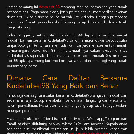
Jaman sekarang ini
dewa slot 88
memang menjadi permainan yang sudah
mendominasi. Bagaimana tidak, jenis permainan ini memberikan layanan
dewa slot 88 login sistem paling mudah untuk dicoba. Dengan primadona
permainan favoritnya adalah slot 88 yang menjadi barisan kedua setelah
pragmatic play.
Tidak tanggung, untuk sistem dewa slot 88 deposit pulsa juga sangat
mudah. Bahkan bersama Kudetabet98 yang mempromosikan deposit pulsa
tanpa potongan tentu saja memudahkan banyak member untuk meraih
kemenangan. Dewa slot 88 link alternatif nya cukup akses ke situs
kudetabet 98 saja maka kita sudah bisa akses secara mudah. Sistem dewa
slot 88 apk juga mengikuti modern nya jaman dan teknologi yang sudah
berkembang pesat
Dimana Cara Daftar Bersama
Kudetabet98 Yang Baik dan Benar
Tentu saja dari segi cara daftar bersama Kudetabet98 sangatlah mudah dan
sederhana saja. Cukup melakukan pendaftaran langsung dari website di
kolom pendaftaran. Maka user id akan langsung siap saat itu juga (dalam
hitungan per detik).
Ataupun untuk lebih efisien bisa melalui Livechat, Whatsapp, Telegram dan
Email pastinya didukung service selama 1x24 jam nonstop. Kepada anda
sehingga bisa menikmati permainan ini jauh lebih nyaman kapan dan