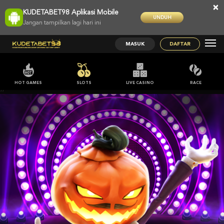
×
KUDETABET98 Aplikasi Mobile
UNDUH
Jangan tampilkan lagi hari ini
MASUK
DAFTAR
HOT GAMES
SLOTS
LIVE CASINO
RACE
;;