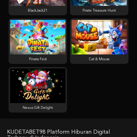
BlackJack21
Pirate Treasure Hunt
Pinata Fest
Cat & Mouse
Nexus Gift Delight
KUDETABET98 Platform Hiburan Digital