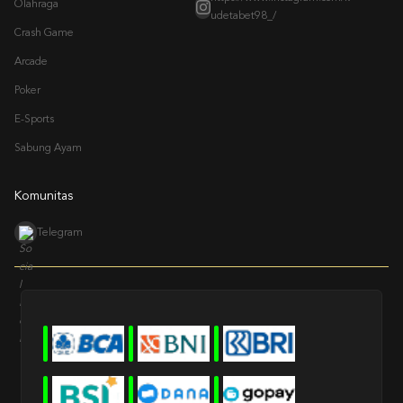
Olahraga
udetabet98_/
Crash Game
Arcade
Poker
E-Sports
Sabung Ayam
Komunitas
Telegram