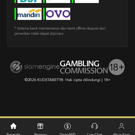
* Selama bank maintenance dan bank offline deposit dan
penarikan tidak dapat diproses
©2026 KUDETABET98. Hak cipta dilindungi | 18+