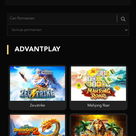
ADVANTPLAY
Zeustrike
Mahjong Roar