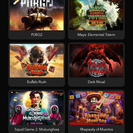
PUBG2
Maya: Elemental Totem
Buffalo Rush
Dark Ritual
Squid Game 2: Mukunghwa
Rhapsody of Muertos