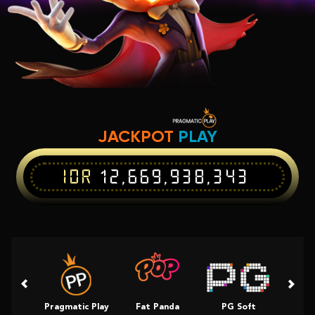
JACKPOT
PLAY
IDR
12,669,938,343
Pragmatic Play
Fat Panda
PG Soft
Slot