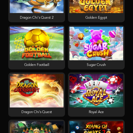
Dragon Chi's Quest 2
Golden Egypt
Golden Football
Sugar Crush
Dragon Chi’s Quest
Royal Ace