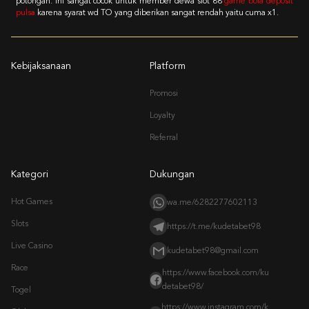
potongan. Ini sangat cocok untuk member dewa slot 88
game bola deposit
pulsa
karena syarat wd TO yang diberikan sangat rendah yaitu cuma x1.
Kebijaksanaan
Platform
Promosi
Loyalty
Referral
Kategori
Dukungan
Hot Games
wa.me/6282277602113
Slots
https://t.me/kudetabet98
Live Casino
kudetabet98@gmail.com
Race
https://www.facebook.com/ku
detabet98/
Togel
https://www.instagram.com/k