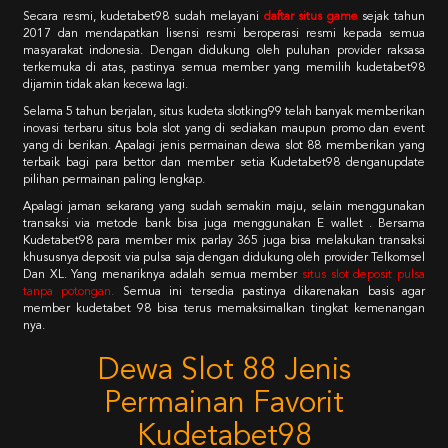
Secara resmi, kudetabet98 sudah melayani
daftar situs game
sejak tahun
2017 dan mendapatkan lisensi resmi beroperasi resmi kepada semua
masyarakat indonesia. Dengan didukung oleh puluhan provider raksasa
terkemuka di atas, pastinya semua member yang memilih kudetabet98
dijamin tidak akan kecewa lagi.
Selama 5 tahun berjalan, situs kudeta slotking99 telah banyak memberikan
inovasi terbaru situs bola slot yang di sediakan maupun promo dan event
yang di berikan. Apalagi jenis permainan dewa slot 88 memberikan yang
terbaik bagi para bettor dan member setia Kudetabet98 denganupdate
pilihan permainan paling lengkap.
Apalagi jaman sekarang yang sudah semakin maju, selain menggunakan
transaksi via metode bank bisa juga menggunakan E wallet . Bersama
Kudetabet98 para member mix parlay 365 juga bisa melakukan transaksi
khususnya deposit via pulsa saja dengan didukung oleh provider Telkomsel
Dan XL. Yang menariknya adalah semua member
situs slot deposit pulsa
tanpa potongan
.
Semua ini tersedia pastinya dikarenakan basis agar
member kudetabet 98 bisa terus memaksimalkan tingkat kemenangan
nya.
Dewa Slot 88 Jenis
Permainan Favorit
Kudetabet98