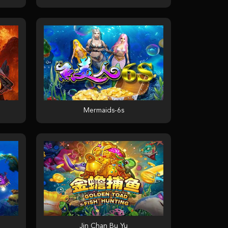
Mermaids-6s
Jin Chan Bu Yu