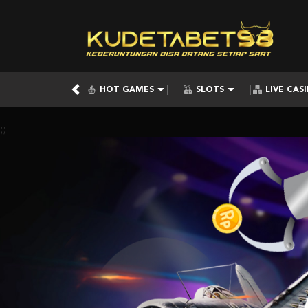
HOT GAMES
SLOTS
LIVE CAS
;;