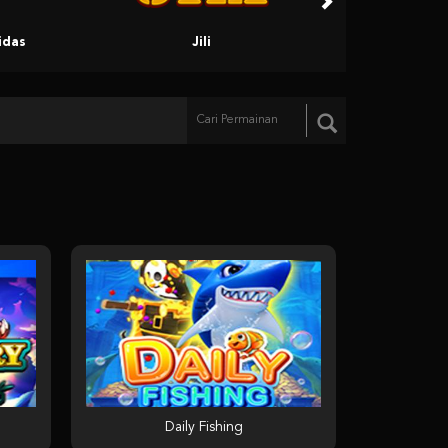
idas
Jili
Gemini
Daily Fishing