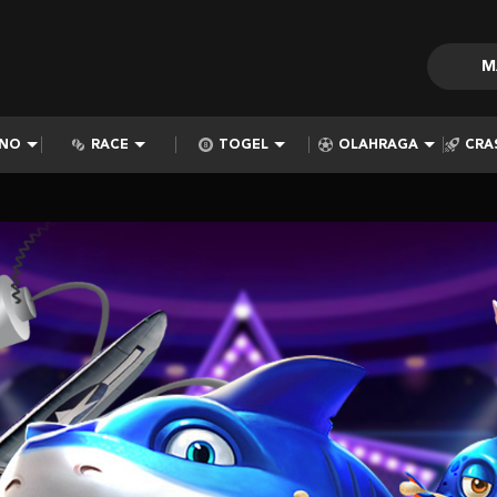
M
INO
RACE
TOGEL
OLAHRAGA
CRA