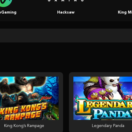
oGaming
Hacksaw
King M
King Kong’s Rampage
Legendary Panda