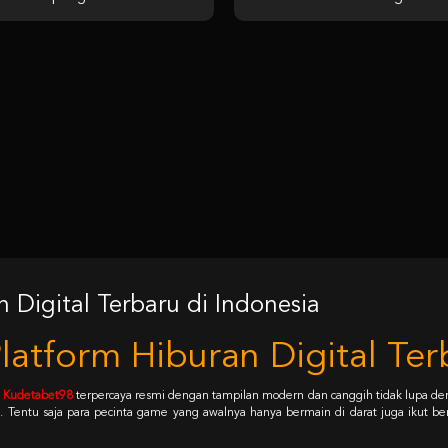
Digital Terbaru di Indonesia
tform Hiburan Digital Terb
e
Kudetabet98
terpercaya resmi dengan tampilan modern dan canggih tidak lupa den
entu saja para pecinta game yang awalnya hanya bermain di darat juga ikut ber