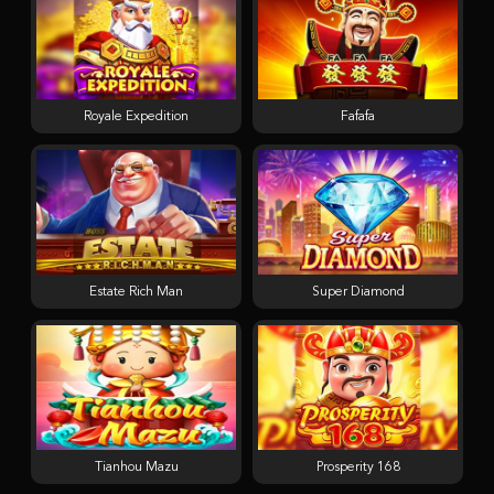
Royale Expedition
Fafafa
Estate Rich Man
Super Diamond
Tianhou Mazu
Prosperity 168