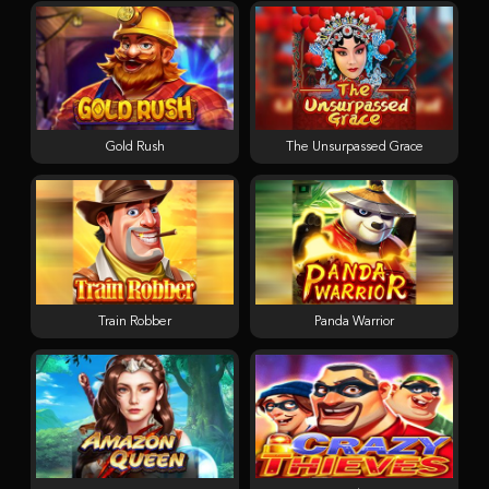
Gold Rush
The Unsurpassed Grace
Train Robber
Panda Warrior