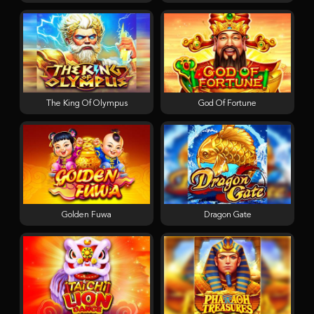
The King Of Olympus
God Of Fortune
Golden Fuwa
Dragon Gate