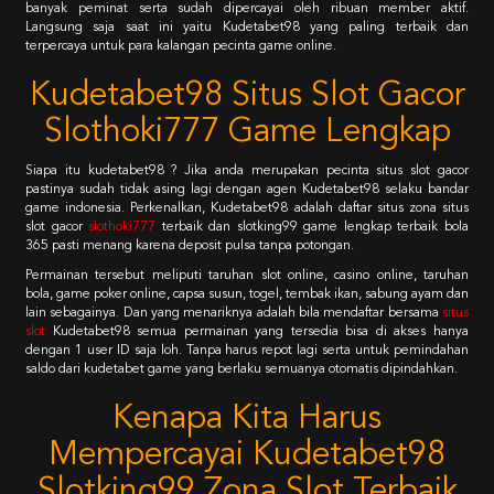
banyak peminat serta sudah dipercayai oleh ribuan member aktif.
Langsung saja saat ini yaitu Kudetabet98 yang paling terbaik dan
terpercaya untuk para kalangan pecinta game online.
Kudetabet98 Situs Slot Gacor
Slothoki777 Game Lengkap
Siapa itu kudetabet98 ? Jika anda merupakan pecinta situs slot gacor
pastinya sudah tidak asing lagi dengan agen Kudetabet98 selaku bandar
game indonesia. Perkenalkan, Kudetabet98 adalah daftar situs zona situs
slot gacor
slothoki777
terbaik dan slotking99 game lengkap terbaik bola
365 pasti menang karena deposit pulsa tanpa potongan.
Permainan tersebut meliputi taruhan slot online, casino online, taruhan
bola, game poker online, capsa susun, togel, tembak ikan, sabung ayam dan
lain sebagainya. Dan yang menariknya adalah bila mendaftar bersama
situs
slot
Kudetabet98 semua permainan yang tersedia bisa di akses hanya
dengan 1 user ID saja loh. Tanpa harus repot lagi serta untuk pemindahan
saldo dari kudetabet game yang berlaku semuanya otomatis dipindahkan.
Kenapa Kita Harus
Mempercayai Kudetabet98
Slotking99 Zona Slot Terbaik