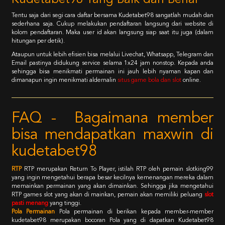
Kudetabet98 Yang Baik dan Benar
Tentu saja dari segi cara daftar bersama Kudetabet98 sangatlah mudah dan
sederhana saja. Cukup melakukan pendaftaran langsung dari website di
kolom pendaftaran. Maka user id akan langsung siap saat itu juga (dalam
hitungan per detik).
Ataupun untuk lebih efisien bisa melalui Livechat, Whatsapp, Telegram dan
Email pastinya didukung service selama 1x24 jam nonstop. Kepada anda
sehingga bisa menikmati permainan ini jauh lebih nyaman kapan dan
dimanapun ingin menikmati aldernalin
situs game bola dan slot
online.
FAQ - Bagaimana member
bisa mendapatkan maxwin di
kudetabet98
RTP
RTP merupakan Return To Player, istilah RTP oleh pemain slotking99
yang ingin mengetahui berapa besar kecilnya kemenangan mereka dalam
memainkan permainan yang akan dimainkan. Sehingga jika mengetahui
RTP games slot yang akan di mainkan, pemain akan memiliki peluang
slot
pasti menang
yang tinggi.
Pola Permainan
Pola permainan di berikan kepada member-member
kudetabet98 merupakan bocoran Pola yang di dapatkan Kudetabet98