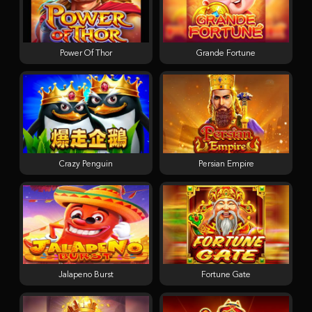
Power Of Thor
Grande Fortune
Crazy Penguin
Persian Empire
Jalapeno Burst
Fortune Gate