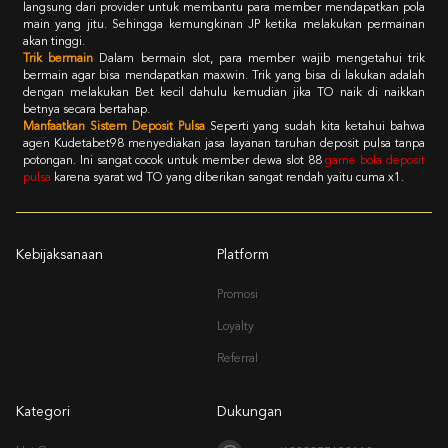
langsung dari provider untuk membantu para member mendapatkan pola
main yang jitu. Sehingga kemungkinan JP ketika melakukan permainan
akan tinggi.
Trik bermain
Dalam bermain slot, para member wajib mengetahui trik
bermain agar bisa mendapatkan maxwin. Trik yang bisa di lakukan adalah
dengan melakukan Bet kecil dahulu kemudian jika TO naik di naikkan
betnya secara bertahap.
Manfaatkan Sistem Deposit Pulsa
Seperti yang sudah kita ketahui bahwa
agen Kudetabet98 menyediakan jasa layanan taruhan deposit pulsa tanpa
potongan. Ini sangat cocok untuk member dewa slot 88
game bola deposit
pulsa
karena syarat wd TO yang diberikan sangat rendah yaitu cuma x1.
Kebijaksanaan
Platform
Promosi
Loyalty
Referral
Kategori
Dukungan