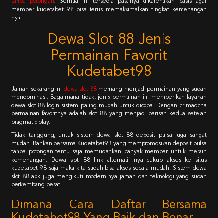
tanpa potongan
.
Semua ini tersedia pastinya dikarenakan basis agar
member kudetabet 98 bisa terus memaksimalkan tingkat kemenangan
nya.
Dewa Slot 88 Jenis
Permainan Favorit
Kudetabet98
Jaman sekarang ini
dewa slot 88
memang menjadi permainan yang sudah
mendominasi. Bagaimana tidak, jenis permainan ini memberikan layanan
dewa slot 88 login sistem paling mudah untuk dicoba. Dengan primadona
permainan favoritnya adalah slot 88 yang menjadi barisan kedua setelah
pragmatic play.
Tidak tanggung, untuk sistem dewa slot 88 deposit pulsa juga sangat
mudah. Bahkan bersama Kudetabet98 yang mempromosikan deposit pulsa
tanpa potongan tentu saja memudahkan banyak member untuk meraih
kemenangan. Dewa slot 88 link alternatif nya cukup akses ke situs
kudetabet 98 saja maka kita sudah bisa akses secara mudah. Sistem dewa
slot 88 apk juga mengikuti modern nya jaman dan teknologi yang sudah
berkembang pesat
Dimana Cara Daftar Bersama