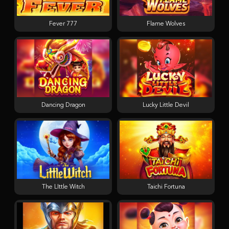
Fever 777
Flame Wolves
Dancing Dragon
Lucky Little Devil
The LIttle Witch
Taichi Fortuna