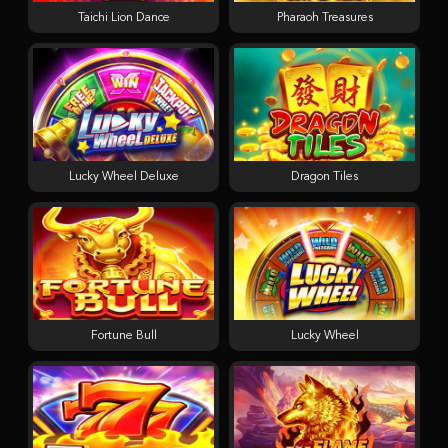
Taichi Lion Dance
Pharaoh Treasures
Lucky Wheel Deluxe
Dragon Tiles
Fortune Bull
Lucky Wheel