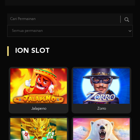
ION SLOT
Jalapeno
Zorro