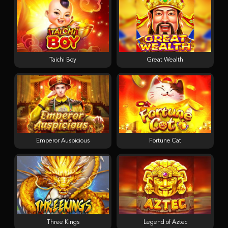
Taichi Boy
Great Wealth
Emperor Auspicious
Fortune Cat
Three Kings
Legend of Aztec