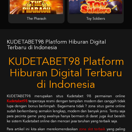
The Pharaoh
Toy Soldiers
KUDETABET98 Platform Hiburan Digital
Terbaru di Indonesia
KUDETABET98 Platform
Hiburan Digital Terbaru
di Indonesia
KUDETABET98 merupakan situs Kudetabet 98 permainan online
Kudetabet98
terpercaya resmi dengan tampilan modern dan canggih tidak
lupa dengan bonus berlimpah. Bagaimana tidak ? zona situs game online
sudah berkembang semakin lengkap, modern dan banyak jenis. Tentu saja
para pecinta game yang awalnya hanya bermain di darat juga ikut beralih
ke sistem Kudetabet online dan mencari jasa taruhan yang terbaik saja.
Para artikel ini kita akan merekomendasikan
zona slot terbaik
yang paling