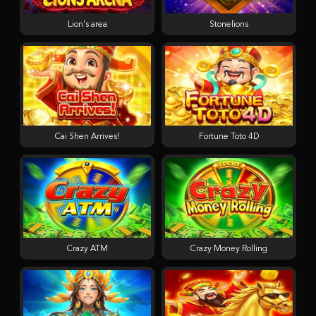
Lion's area
Stonelions
Cai Shen Arrives!
Fortune Toto 4D
Crazy ATM
Crazy Money Rolling