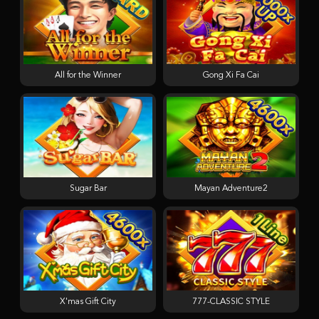
All for the Winner
Gong Xi Fa Cai
Sugar Bar
Mayan Adventure2
X'mas Gift City
777-CLASSIC STYLE