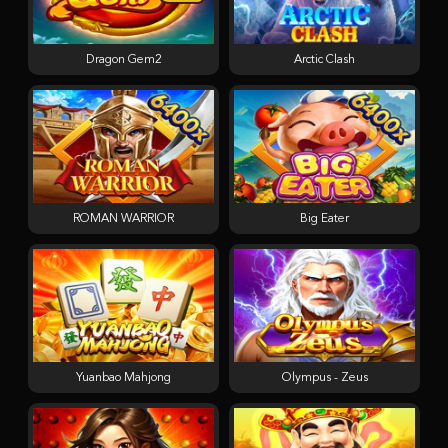
Dragon Gem2
Arctic Clash
ROMAN WARRIOR
Big Eater
Yuanbao Mahjong
Olympus - Zeus