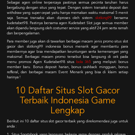
Sebagai agen online terpercaya pastinya semua pecinta taruhan harus
bergabung dengan situs yang tepat. Dengan sistem transaksi deposit dan
withdraw yang super cepat yaitu hanya memakan waktu maksimal 5 menit
saja. Semua transaksi akan diproses oleh sistem
slotking99
bersama
kudetabet98. Pastinya bersama agen Kudetabet Slot juga semua member
akan dipandu langsung oleh costumer service yang aktif 24 jam serta ramah
dan berpengalaman.
Para member juga akan di tawarkan berbagai macam jenis promo situs slot
gacor dan slotking99 indonesia bonus menarik agar membantu para
membernya agar bisa mendapatkan keuntungan serta kemenangan yang
maksimal. Berbagai macam promo tersebut bisa langsung di cek pada
menu promosi Agen Kudetabet98 situs
bola 365
yang meliputi bonus
member baru. Bonus deposit harian, bonus cashback mingguan, bonus
refferal, dan berbagai macam Event Menarik yang bisa di klaim setiap
harinya !
10 Daftar Situs Slot Gacor
Terbaik Indonesia Game
Lengkap
Berikut ini 10 daftar situs slot gacor terbaik yang direkomendasi juga untuk
anda :
1. Situs Sportsbook yang langsung bekerja sama dengan produk raksasa :