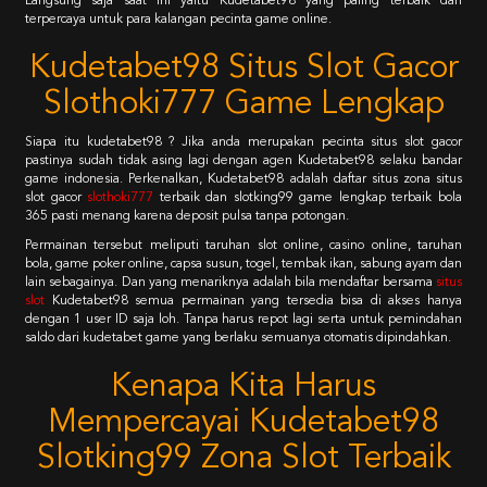
Langsung saja saat ini yaitu Kudetabet98 yang paling terbaik dan
terpercaya untuk para kalangan pecinta game online.
Kudetabet98 Situs Slot Gacor
Slothoki777 Game Lengkap
Siapa itu kudetabet98 ? Jika anda merupakan pecinta situs slot gacor
pastinya sudah tidak asing lagi dengan agen Kudetabet98 selaku bandar
game indonesia. Perkenalkan, Kudetabet98 adalah daftar situs zona situs
slot gacor
slothoki777
terbaik dan slotking99 game lengkap terbaik bola
365 pasti menang karena deposit pulsa tanpa potongan.
Permainan tersebut meliputi taruhan slot online, casino online, taruhan
bola, game poker online, capsa susun, togel, tembak ikan, sabung ayam dan
lain sebagainya. Dan yang menariknya adalah bila mendaftar bersama
situs
slot
Kudetabet98 semua permainan yang tersedia bisa di akses hanya
dengan 1 user ID saja loh. Tanpa harus repot lagi serta untuk pemindahan
saldo dari kudetabet game yang berlaku semuanya otomatis dipindahkan.
Kenapa Kita Harus
Mempercayai Kudetabet98
Slotking99 Zona Slot Terbaik