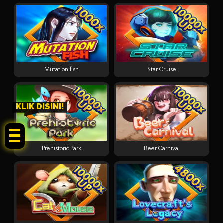
Mutation fish
Star Cruise
KLIK DISINI!
Prehistoric Park
Beer Carnival