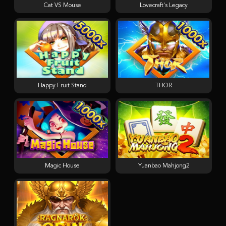
Cat VS Mouse
Lovecraft's Legacy
Happy Fruit Stand
THOR
Magic House
Yuanbao Mahjong2