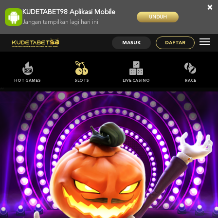
×
KUDETABET98 Aplikasi Mobile
UNDUH
Jangan tampilkan lagi hari ini
MASUK
DAFTAR
HOT GAMES
SLOTS
LIVE CASINO
RACE
;;