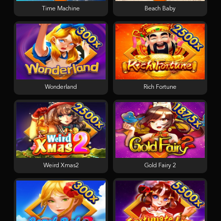
Time Machine
Beach Baby
Wonderland
Rich Fortune
Weird Xmas2
Gold Fairy 2