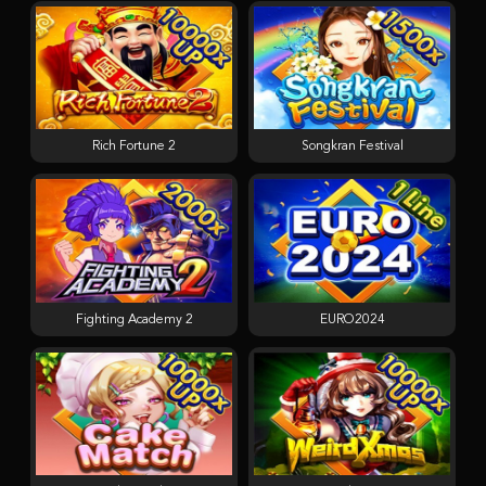
Rich Fortune 2
Songkran Festival
Fighting Academy 2
EURO2024