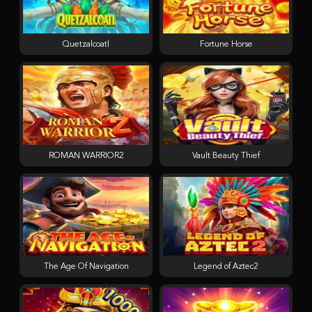
Quetzalcoatl
Fortune Horse
ROMAN WARRIOR2
Vault Beauty Thief
The Age Of Navigation
Legend of Aztec2