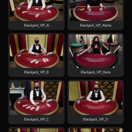
Blackjack_VIP_A
Blackjack_VIP_Alpha
Blackjack_VIP_B
Blackjack_VIP_Beta
Blackjack_VIP_C
Blackjack_VIP_D