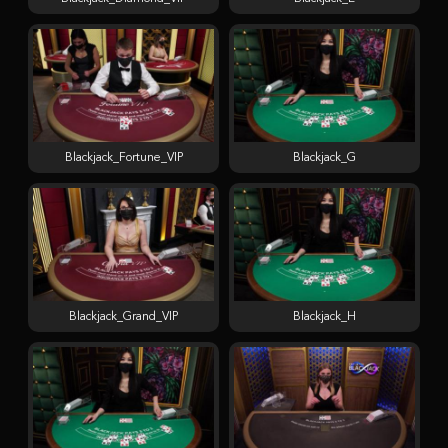
Blackjack_Fortune_VIP
Blackjack_G
Blackjack_Grand_VIP
Blackjack_H