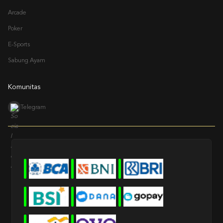
Arcade
Poker
E-Sports
Sabung Ayam
Komunitas
Telegram