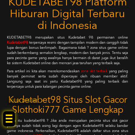
KUDETABET98 Platform
Hiburan Digital Terbaru
di Indonesia
KUDETABET98 merupakan situs Kudetabet 98 permainan online
Kudetabet98
terpercaya resmi dengan tampilan modern dan canggih tidak
lupa dengan bonus berlimpah. Bagaimana tidak ? zona situs game online
sudah berkembang semakin lengkap, modern dan banyak jenis. Tentu saja
para pecinta game yang awalnya hanya bermain di darat juga ikut beralih
ke sistem Kudetabet online dan mencari jasa taruhan yang terbaik saja.
Para artikel ini kita akan merekomendasikan
zona slot terbaik
yang paling
banyak peminat serta sudah dipercayai oleh ribuan member aktif.
Langsung saja saat ini yaitu Kudetabet98 yang paling terbaik dan
terpercaya untuk para kalangan pecinta game online.
Kudetabet98 Situs Slot Gacor
KLIK DISINI!
Slothoki777 Game Lengkap
Siapa itu kudetabet98 ? Jika anda merupakan pecinta situs slot gacor
pastinya sudah tidak asing lagi dengan agen Kudetabet98 selaku bandar
game indonesia. Perkenalkan, Kudetabet98 adalah daftar situs zona situs