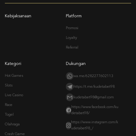
Kebijaksanaan
Platform
Promosi
Loyalty
Referral
Kategori
Dukungan
Hot Games
wa.me/6282277602113
Slots
https://t.me/kudetabet98
Live Casino
kudetabet98@gmail.com
Race
https://www.facebook.com/ku
detabet98/
Togel
https://www.instagram.com/k
Olahraga
udetabet98_/
Crash Game