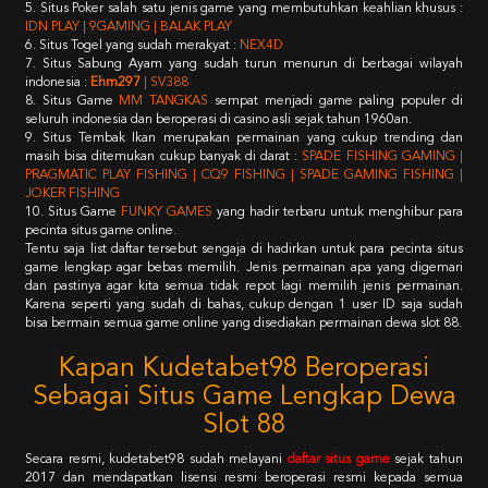
5. Situs Poker salah satu jenis game yang membutuhkan keahlian khusus :
IDN PLAY | 9GAMING | BALAK PLAY
6. Situs Togel yang sudah merakyat :
NEX4D
7. Situs Sabung Ayam yang sudah turun menurun di berbagai wilayah
indonesia :
Ehm297
| SV388
8. Situs Game
MM TANGKAS
sempat menjadi game paling populer di
seluruh indonesia dan beroperasi di casino asli sejak tahun 1960an.
9. Situs Tembak Ikan merupakan permainan yang cukup trending dan
masih bisa ditemukan cukup banyak di darat :
SPADE FISHING GAMING |
PRAGMATIC PLAY FISHING | CQ9 FISHING | SPADE GAMING FISHING |
JOKER FISHING
10. Situs Game
FUNKY GAMES
yang hadir terbaru untuk menghibur para
pecinta situs game online.
Tentu saja list daftar tersebut sengaja di hadirkan untuk para pecinta situs
game lengkap agar bebas memilih. Jenis permainan apa yang digemari
dan pastinya agar kita semua tidak repot lagi memilih jenis permainan.
Karena seperti yang sudah di bahas, cukup dengan 1 user ID saja sudah
bisa bermain semua game online yang disediakan permainan dewa slot 88.
Kapan Kudetabet98 Beroperasi
Sebagai Situs Game Lengkap Dewa
Slot 88
Secara resmi, kudetabet98 sudah melayani
daftar situs game
sejak tahun
2017 dan mendapatkan lisensi resmi beroperasi resmi kepada semua