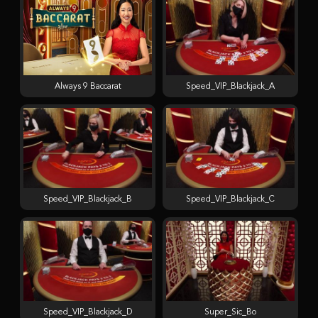
Always 9 Baccarat
Speed_VIP_Blackjack_A
Speed_VIP_Blackjack_B
Speed_VIP_Blackjack_C
Speed_VIP_Blackjack_D
Super_Sic_Bo