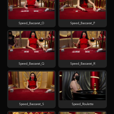
Speed_Baccarat_O
Speed_Baccarat_P
Speed_Baccarat_Q
Speed_Baccarat_R
Speed_Baccarat_S
Speed_Roulette