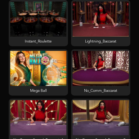
Instant_Roulette
Lightning_Baccarat
Mega Ball
No_Comm_Baccarat