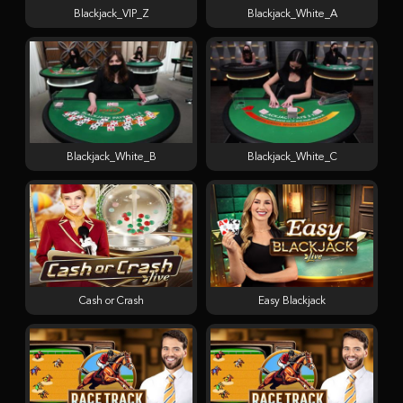
Blackjack_VIP_Z
Blackjack_White_A
Blackjack_White_B
Blackjack_White_C
Cash or Crash
Easy Blackjack