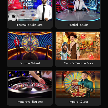
Football Studio Dice
Football_Studio
Fortune_Wheel
Gonzo's Treasure Map
Immersive_Roulette
Imperial Quest