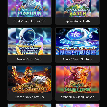
God's Gambit: Poseidon
Space Quest: Earth
Space Quest: Moon
Space Quest: Neptune
Wonders of Colosseum
Wonders of Grand Canyon