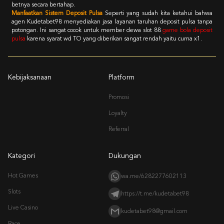
betnya secara bertahap.
Manfaatkan Sistem Deposit Pulsa
Seperti yang sudah kita ketahui bahwa
agen Kudetabet98 menyediakan jasa layanan taruhan deposit pulsa tanpa
potongan. Ini sangat cocok untuk member dewa slot 88
game bola deposit
pulsa
karena syarat wd TO yang diberikan sangat rendah yaitu cuma x1.
Kebijaksanaan
Platform
Promosi
Loyalty
Referral
Kategori
Dukungan
Hot Games
wa.me/6282277602113
Slots
https://t.me/kudetabet98
Live Casino
kudetabet98@gmail.com