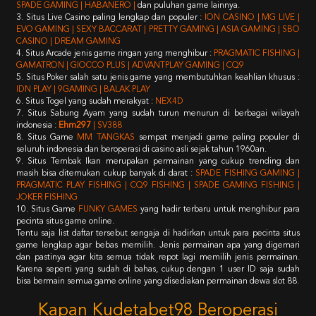
SPADE GAMING | HABANERO |
dan puluhan game lainnya.
3. Situs Live Casino paling lengkap dan populer :
ION CASINO | MG LIVE |
EVO GAMING | SEXY BACCARAT | PRETTY GAMING | ASIA GAMING | SBO
CASINO | DREAM GAMING
4. Situs Arcade jenis game ringan yang menghibur :
PRAGMATIC FISHING |
GAMATRON | GIOCCO PLUS | ADVANTPLAY GAMING | CQ9
5. Situs Poker salah satu jenis game yang membutuhkan keahlian khusus :
IDN PLAY | 9GAMING | BALAK PLAY
6. Situs Togel yang sudah merakyat :
NEX4D
7. Situs Sabung Ayam yang sudah turun menurun di berbagai wilayah
indonesia :
Ehm297
| SV388
8. Situs Game
MM TANGKAS
sempat menjadi game paling populer di
seluruh indonesia dan beroperasi di casino asli sejak tahun 1960an.
9. Situs Tembak Ikan merupakan permainan yang cukup trending dan
masih bisa ditemukan cukup banyak di darat :
SPADE FISHING GAMING |
PRAGMATIC PLAY FISHING | CQ9 FISHING | SPADE GAMING FISHING |
JOKER FISHING
10. Situs Game
FUNKY GAMES
yang hadir terbaru untuk menghibur para
pecinta situs game online.
Tentu saja list daftar tersebut sengaja di hadirkan untuk para pecinta situs
game lengkap agar bebas memilih. Jenis permainan apa yang digemari
dan pastinya agar kita semua tidak repot lagi memilih jenis permainan.
Karena seperti yang sudah di bahas, cukup dengan 1 user ID saja sudah
bisa bermain semua game online yang disediakan permainan dewa slot 88.
Kapan Kudetabet98 Beroperasi