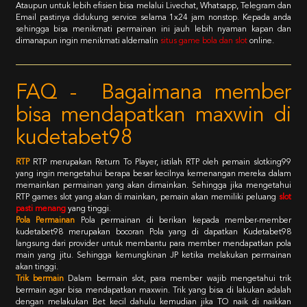
Ataupun untuk lebih efisien bisa melalui Livechat, Whatsapp, Telegram dan
Email pastinya didukung service selama 1x24 jam nonstop. Kepada anda
sehingga bisa menikmati permainan ini jauh lebih nyaman kapan dan
dimanapun ingin menikmati aldernalin
situs game bola dan slot
online.
FAQ - Bagaimana member
bisa mendapatkan maxwin di
kudetabet98
RTP
RTP merupakan Return To Player, istilah RTP oleh pemain slotking99
yang ingin mengetahui berapa besar kecilnya kemenangan mereka dalam
memainkan permainan yang akan dimainkan. Sehingga jika mengetahui
RTP games slot yang akan di mainkan, pemain akan memiliki peluang
slot
pasti menang
yang tinggi.
Pola Permainan
Pola permainan di berikan kepada member-member
kudetabet98 merupakan bocoran Pola yang di dapatkan Kudetabet98
langsung dari provider untuk membantu para member mendapatkan pola
main yang jitu. Sehingga kemungkinan JP ketika melakukan permainan
akan tinggi.
Trik bermain
Dalam bermain slot, para member wajib mengetahui trik
bermain agar bisa mendapatkan maxwin. Trik yang bisa di lakukan adalah
dengan melakukan Bet kecil dahulu kemudian jika TO naik di naikkan