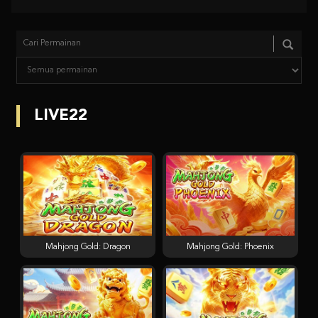
LIVE22
Mahjong Gold: Dragon
Mahjong Gold: Phoenix