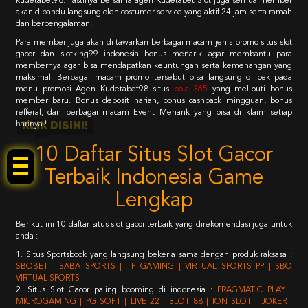
kudetabet98. Pastinya bersama agen Kudetabet Slot juga semua member
akan dipandu langsung oleh costumer service yang aktif 24 jam serta ramah
dan berpengalaman.
Para member juga akan di tawarkan berbagai macam jenis promo situs slot
gacor dan slotking99 indonesia bonus menarik agar membantu para
membernya agar bisa mendapatkan keuntungan serta kemenangan yang
maksimal. Berbagai macam promo tersebut bisa langsung di cek pada
menu promosi Agen Kudetabet98 situs
bola 365
yang meliputi bonus
member baru. Bonus deposit harian, bonus cashback mingguan, bonus
refferal, dan berbagai macam Event Menarik yang bisa di klaim setiap
KLIK DISINI!
harinya !
10 Daftar Situs Slot Gacor
Terbaik Indonesia Game
Lengkap
Berikut ini 10 daftar situs slot gacor terbaik yang direkomendasi juga untuk
anda :
1. Situs Sportsbook yang langsung bekerja sama dengan produk raksasa :
SBOBET | SABA SPORTS | TF GAMING | VIRTUAL SPORTS PP | SBO
VIRTUAL SPORTS
2. Situs Slot Gacor paling booming di indonesia :
PRAGMATIC PLAY |
MICROGAMING | PG SOFT | LIVE 22 | SLOT 88 | ION SLOT | JOKER |