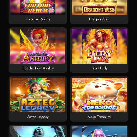
Fortune Realm
Dragon Wish
Into the Fay: Ashley
Fiery Lady
Aztec Legacy
Neko Treasure