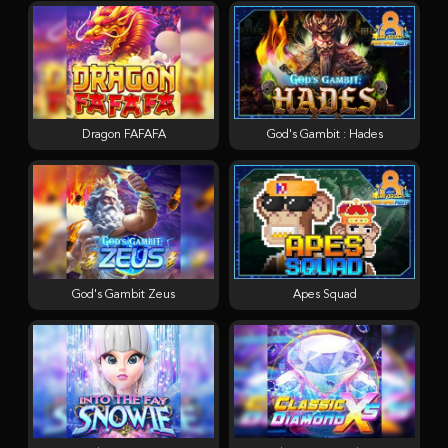
Dragon FAFAFA
God's Gambit : Hades
God's Gambit Zeus
Apes Squad