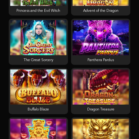
Princess and the Evil Witch
Advent of the Dragon
The Great Sorcery
Panthera Pardus
Buffalo Blaze
Dragon Treasure