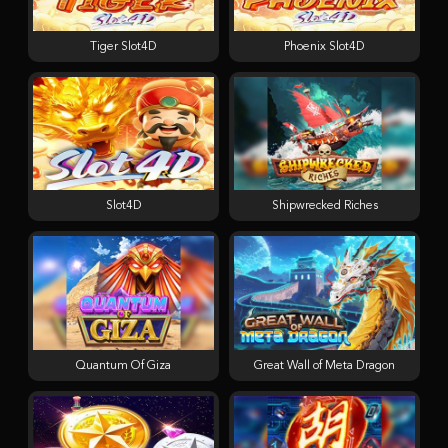
Tiger Slot4D
Phoenix Slot4D
Slot4D
Shipwrecked Riches
Quantum Of Giza
Great Wall of Meta Dragon