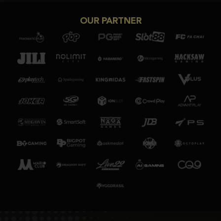
OUR PARTNER