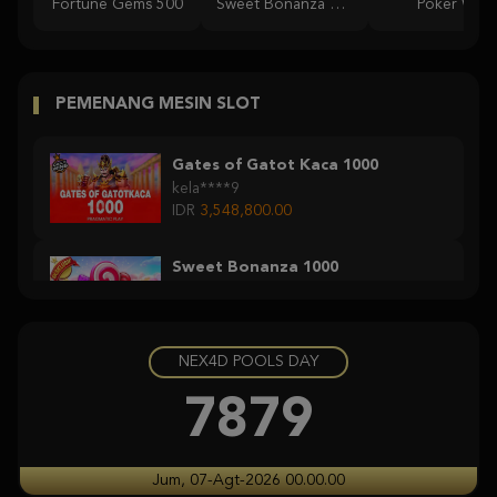
Fortune Gems 500
Sweet Bonanza 2500
Poker Win
PEMENANG MESIN SLOT
Gates of Gatot Kaca 1000
kela****9
IDR
3,548,800.00
Sweet Bonanza 1000
penabe****k
IDR
2,368,900.00
NEX4D POOLS DAY
Gates of Olympus™
caztel****2
7879
IDR
2,278,200.00
Gates of Olympus™
Jum, 07-Agt-2026 00.00.00
caztel****2