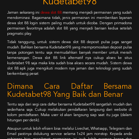
Kudetabet98
Jaman sekarang ini
dewa slot 88
memang menjadi permainan yang sudah
mendominasi. Bagaimana tidak, jenis permainan ini memberikan layanan
dewa slot 88 login sistem paling mudah untuk dicoba. Dengan primadona
permainan favoritnya adalah slot 88 yang menjadi barisan kedua setelah
pragmatic play.
Tidak tanggung, untuk sistem dewa slot 88 deposit pulsa juga sangat
mudah. Bahkan bersama Kudetabet98 yang mempromosikan deposit pulsa
tanpa potongan tentu saja memudahkan banyak member untuk meraih
kemenangan. Dewa slot 88 link alternatif nya cukup akses ke situs
kudetabet 98 saja maka kita sudah bisa akses secara mudah. Sistem dewa
slot 88 apk juga mengikuti modern nya jaman dan teknologi yang sudah
berkembang pesat
Dimana Cara Daftar Bersama
Kudetabet98 Yang Baik dan Benar
Tentu saja dari segi cara daftar bersama Kudetabet98 sangatlah mudah dan
sederhana saja. Cukup melakukan pendaftaran langsung dari website di
kolom pendaftaran. Maka user id akan langsung siap saat itu juga (dalam
hitungan per detik).
Ataupun untuk lebih efisien bisa melalui Livechat, Whatsapp, Telegram dan
Email pastinya didukung service selama 1x24 jam nonstop. Kepada anda