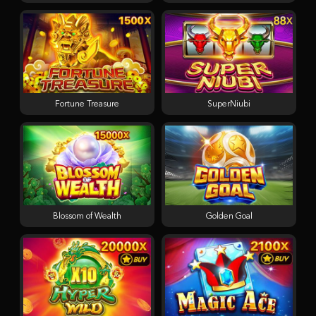
Fortune Treasure
SuperNiubi
Blossom of Wealth
Golden Goal