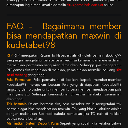
sehingga bisa menikmati permainan ini jauh lebih nyaman kapan dan
dimanapun ingin menikmati aldernalin
situs game bola dan slot
online.
FAQ - Bagaimana member
bisa mendapatkan maxwin di
kudetabet98
RTP
RTP merupakan Return To Player, istilah RTP oleh pemain slotking99
yang ingin mengetahui berapa besar kecilnya kemenangan mereka dalam
memainkan permainan yang akan dimainkan. Sehingga jika mengetahui
RTP games slot yang akan di mainkan, pemain akan memiliki peluang
slot
pasti menang
yang tinggi.
Pola Permainan
Pola permainan di berikan kepada member-member
kudetabet98 merupakan bocoran Pola yang di dapatkan Kudetabet98
langsung dari provider untuk membantu para member mendapatkan pola
main yang jitu. Sehingga kemungkinan JP ketika melakukan permainan
akan tinggi.
Trik bermain
Dalam bermain slot, para member wajib mengetahui trik
bermain agar bisa mendapatkan maxwin. Trik yang bisa di lakukan adalah
dengan melakukan Bet kecil dahulu kemudian jika TO naik di naikkan
betnya secara bertahap.
Manfaatkan Sistem Deposit Pulsa
Seperti yang sudah kita ketahui bahwa