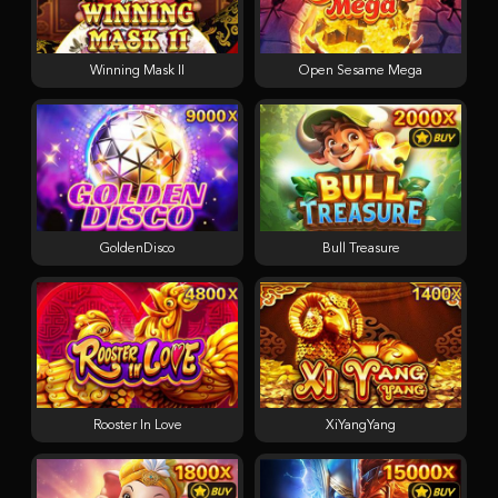
Winning Mask II
Open Sesame Mega
GoldenDisco
Bull Treasure
Rooster In Love
XiYangYang