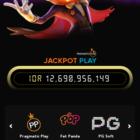
JACKPOT
PLAY
IDR
12,690,956,149
Pragmatic Play
Fat Panda
PG Soft
Slot