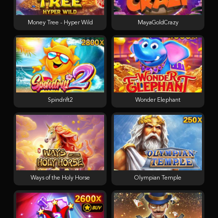
Money Tree - Hyper Wild
MayaGoldCrazy
Spindrift2
Wonder Elephant
Ways of the Holy Horse
Olympian Temple