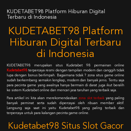
KUDETABET98 Platform Hiburan Digital
Terbaru di Indonesia
KUDETABET98 Platform
Hiburan Digital Terbaru
di Indonesia
KUDETABET98 merupakan situs Kudetabet 98 permainan online
Kudetabet98
terpercaya resmi dengan tampilan modern dan canggih tidak
lupa dengan bonus berlimpah. Bagaimana tidak ? zona situs game online
sudah berkembang semakin lengkap, modern dan banyak jenis. Tentu saja
para pecinta game yang awalnya hanya bermain di darat juga ikut beralih
ke sistem Kudetabet online dan mencari jasa taruhan yang terbaik saja.
Para artikel ini kita akan merekomendasikan
zona slot terbaik
yang paling
banyak peminat serta sudah dipercayai oleh ribuan member aktif.
Langsung saja saat ini yaitu Kudetabet98 yang paling terbaik dan
terpercaya untuk para kalangan pecinta game online.
Kudetabet98 Situs Slot Gacor