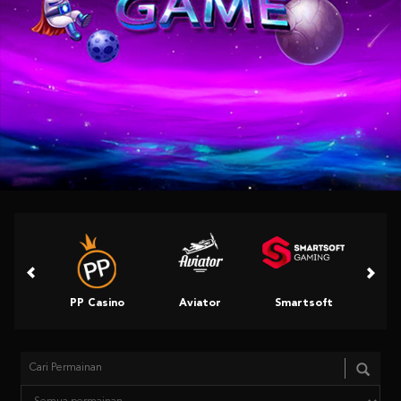
PP Casino
Aviator
Smartsoft
Micr