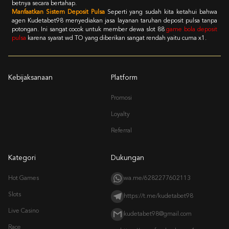
betnya secara bertahap.
Manfaatkan Sistem Deposit Pulsa
Seperti yang sudah kita ketahui bahwa
agen Kudetabet98 menyediakan jasa layanan taruhan deposit pulsa tanpa
potongan. Ini sangat cocok untuk member dewa slot 88
game bola deposit
pulsa
karena syarat wd TO yang diberikan sangat rendah yaitu cuma x1.
Kebijaksanaan
Platform
Promosi
Loyalty
Referral
Kategori
Dukungan
Hot Games
wa.me/6282277602113
Slots
https://t.me/kudetabet98
Live Casino
kudetabet98@gmail.com
Race