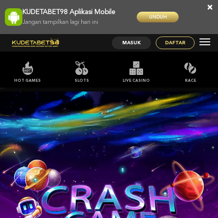
×
KUDETABET98 Aplikasi Mobile
UNDUH
Jangan tampilkan lagi hari ini
MASUK
DAFTAR
HOT GAMES
SLOTS
LIVE CASINO
RACE
;;