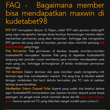
FAQ - Bagaimana member
bisa mendapatkan maxwin di
kudetabet98
RTP
RTP merupakan Return To Player, istilah RTP oleh pemain slotking99
yang ingin mengetahui berapa besar kecilnya kemenangan mereka dalam
memainkan permainan yang akan dimainkan. Sehingga jika mengetahui
RTP games slot yang akan di mainkan, pemain akan memiliki peluang
slot
pasti menang
yang tinggi.
Pola Permainan
Pola permainan di berikan kepada member-member
kudetabet98 merupakan bocoran Pola yang di dapatkan Kudetabet98
langsung dari provider untuk membantu para member mendapatkan pola
main yang jitu. Sehingga kemungkinan JP ketika melakukan permainan
akan tinggi.
Trik bermain
Dalam bermain slot, para member wajib mengetahui trik
bermain agar bisa mendapatkan maxwin. Trik yang bisa di lakukan adalah
dengan melakukan Bet kecil dahulu kemudian jika TO naik di naikkan
betnya secara bertahap.
Manfaatkan Sistem Deposit Pulsa
Seperti yang sudah kita ketahui bahwa
agen Kudetabet98 menyediakan jasa layanan taruhan deposit pulsa tanpa
potongan. Ini sangat cocok untuk member dewa slot 88
game bola deposit
pulsa
karena syarat wd TO yang diberikan sangat rendah yaitu cuma x1.