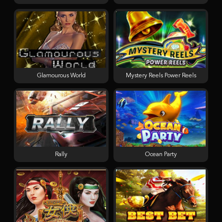
Glamourous World
Mystery Reels Power Reels
Rally
Ocean Party