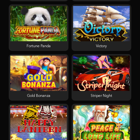
Fortune Panda
Victory
Gold Bonanza
Striper Night