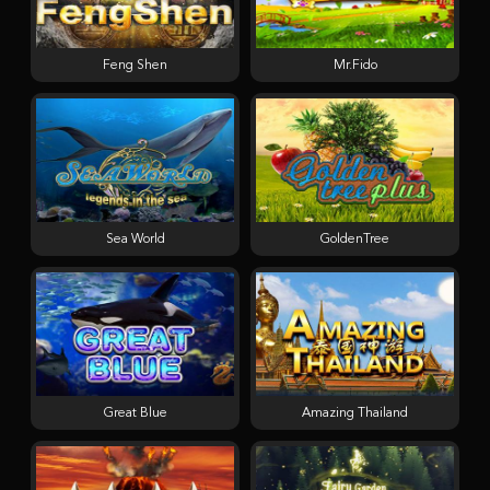
Feng Shen
Mr.Fido
Sea World
GoldenTree
Great Blue
Amazing Thailand