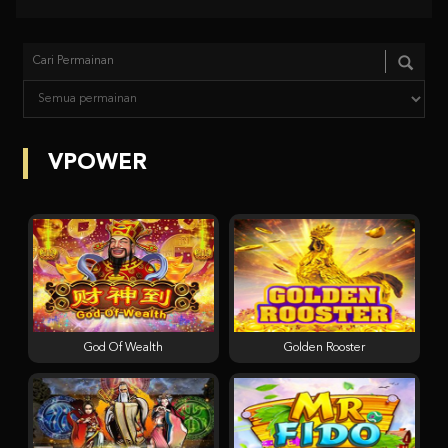
VPOWER
God Of Wealth
Golden Rooster