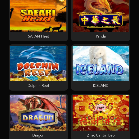
SAFARI Heat
Panda
Dolphin Reef
ICELAND
Dragon
Zhao Cai Jin Bao