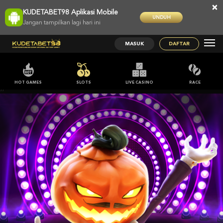
×
KUDETABET98 Aplikasi Mobile
UNDUH
Jangan tampilkan lagi hari ini
MASUK
DAFTAR
HOT GAMES
SLOTS
LIVE CASINO
RACE
;;