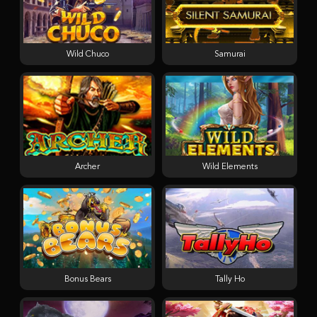
Wild Chuco
Samurai
Archer
Wild Elements
Bonus Bears
Tally Ho