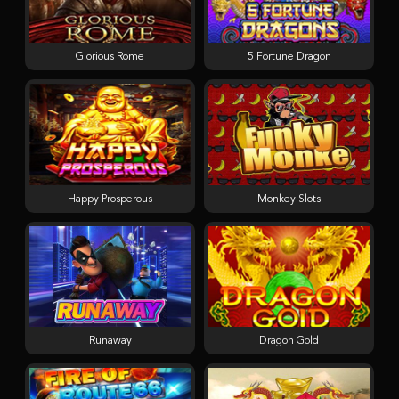
Glorious Rome
5 Fortune Dragon
Happy Prosperous
Monkey Slots
Runaway
Dragon Gold