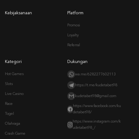
Kebijaksanaan
Platform
Promosi
Loyalty
Referral
Kategori
Dukungan
Hot Games
wa.me/6282277602113
Slots
https://t.me/kudetabet98
Live Casino
kudetabet98@gmail.com
Race
https://www.facebook.com/ku
detabet98/
Togel
https://www.instagram.com/k
Olahraga
udetabet98_/
Crash Game