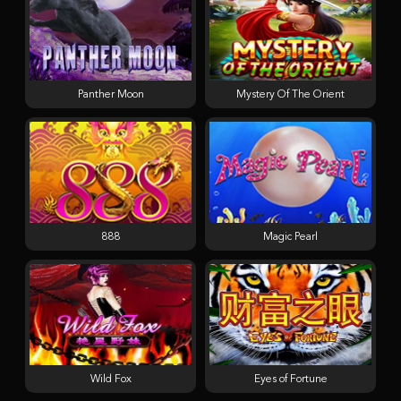
Panther Moon
Mystery Of The Orient
888
Magic Pearl
Wild Fox
Eyes of Fortune