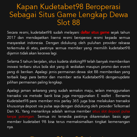
Kapan Kudetabet98 Beroperasi
Sebagai Situs Game Lengkap Dewa
Slot 88
Secara resmi, kudetabet98 sudah melayani
daftar situs game
sejak tahun
2017 dan mendapatkan lisensi resmi beroperasi resmi kepada semua
masyarakat indonesia. Dengan didukung oleh puluhan provider raksasa
terkemuka di atas, pastinya semua member yang memilih kudetabet98
dijamin tidak akan kecewa lagi.
Selama 5 tahun berjalan, situs kudeta slotking99 telah banyak memberikan
inovasi terbaru situs bola slot yang di sediakan maupun promo dan event
yang di berikan. Apalagi jenis permainan dewa slot 88 memberikan yang
terbaik bagi para bettor dan member setia Kudetabet98 denganupdate
pilihan permainan paling lengkap.
Apalagi jaman sekarang yang sudah semakin maju, selain menggunakan
transaksi via metode bank bisa juga menggunakan E wallet . Bersama
Kudetabet98 para member mix parlay 365 juga bisa melakukan transaksi
khususnya deposit via pulsa saja dengan didukung oleh provider Telkomsel
Dan XL. Yang menariknya adalah semua member
situs slot deposit pulsa
tanpa potongan
.
Semua ini tersedia pastinya dikarenakan basis agar
member kudetabet 98 bisa terus memaksimalkan tingkat kemenangan
nya.