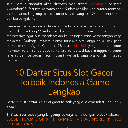
saja. Semua transaksi akan diproses oleh sistem
slotking99
bersama
kudetabet98. Pastinya bersama agen Kudetabet Slot juga semua member
akan dipandu langsung oleh costumer service yang aktif 24 jam serta ramah
dan berpengalaman.
Para member juga akan di tawarkan berbagai macam jenis promo situs slot
gacor dan slotking99 indonesia bonus menarik agar membantu para
membernya agar bisa mendapatkan keuntungan serta kemenangan yang
maksimal. Berbagai macam promo tersebut bisa langsung di cek pada
menu promosi Agen Kudetabet98 situs
bola 365
yang meliputi bonus
member baru. Bonus deposit harian, bonus cashback mingguan, bonus
refferal, dan berbagai macam Event Menarik yang bisa di klaim setiap
harinya !
10 Daftar Situs Slot Gacor
Terbaik Indonesia Game
Lengkap
Berikut ini 10 daftar situs slot gacor terbaik yang direkomendasi juga untuk
anda :
1. Situs Sportsbook yang langsung bekerja sama dengan produk raksasa :
SBOBET | SABA SPORTS | TF GAMING | VIRTUAL SPORTS PP | SBO
VIRTUAL SPORTS