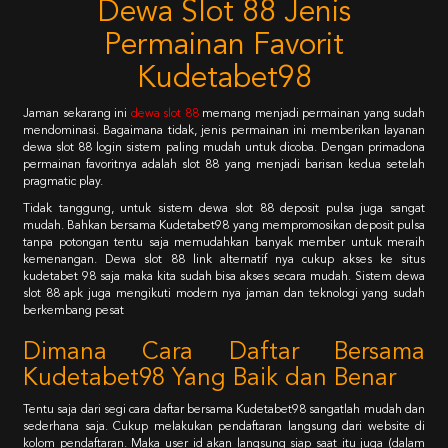
Dewa Slot 88 Jenis
Permainan Favorit
Kudetabet98
Jaman sekarang ini
dewa slot 88
memang menjadi permainan yang sudah
mendominasi. Bagaimana tidak, jenis permainan ini memberikan layanan
dewa slot 88 login sistem paling mudah untuk dicoba. Dengan primadona
permainan favoritnya adalah slot 88 yang menjadi barisan kedua setelah
pragmatic play.
Tidak tanggung, untuk sistem dewa slot 88 deposit pulsa juga sangat
mudah. Bahkan bersama Kudetabet98 yang mempromosikan deposit pulsa
tanpa potongan tentu saja memudahkan banyak member untuk meraih
kemenangan. Dewa slot 88 link alternatif nya cukup akses ke situs
kudetabet 98 saja maka kita sudah bisa akses secara mudah. Sistem dewa
slot 88 apk juga mengikuti modern nya jaman dan teknologi yang sudah
berkembang pesat
Dimana Cara Daftar Bersama
Kudetabet98 Yang Baik dan Benar
Tentu saja dari segi cara daftar bersama Kudetabet98 sangatlah mudah dan
sederhana saja. Cukup melakukan pendaftaran langsung dari website di
kolom pendaftaran. Maka user id akan langsung siap saat itu juga (dalam