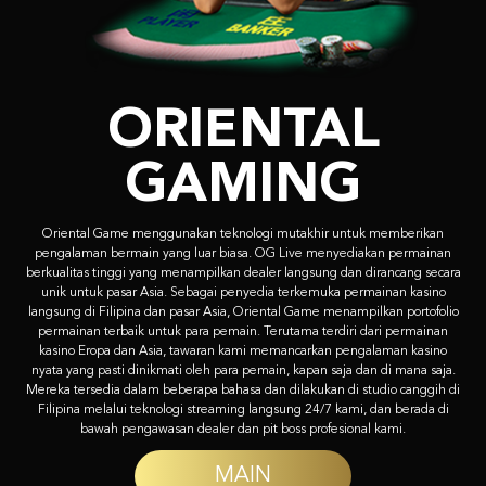
ORIENTAL
GAMING
Oriental Game menggunakan teknologi mutakhir untuk memberikan
pengalaman bermain yang luar biasa. OG Live menyediakan permainan
berkualitas tinggi yang menampilkan dealer langsung dan dirancang secara
unik untuk pasar Asia. Sebagai penyedia terkemuka permainan kasino
langsung di Filipina dan pasar Asia, Oriental Game menampilkan portofolio
permainan terbaik untuk para pemain. Terutama terdiri dari permainan
kasino Eropa dan Asia, tawaran kami memancarkan pengalaman kasino
nyata yang pasti dinikmati oleh para pemain, kapan saja dan di mana saja.
Mereka tersedia dalam beberapa bahasa dan dilakukan di studio canggih di
Filipina melalui teknologi streaming langsung 24/7 kami, dan berada di
bawah pengawasan dealer dan pit boss profesional kami.
MAIN