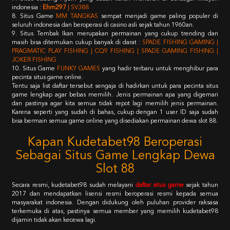
indonesia :
Ehm297
| SV388
8. Situs Game
MM TANGKAS
sempat menjadi game paling populer di
seluruh indonesia dan beroperasi di casino asli sejak tahun 1960an.
9. Situs Tembak Ikan merupakan permainan yang cukup trending dan
masih bisa ditemukan cukup banyak di darat :
SPADE FISHING GAMING |
PRAGMATIC PLAY FISHING | CQ9 FISHING | SPADE GAMING FISHING |
JOKER FISHING
10. Situs Game
FUNKY GAMES
yang hadir terbaru untuk menghibur para
pecinta situs game online.
Tentu saja list daftar tersebut sengaja di hadirkan untuk para pecinta situs
game lengkap agar bebas memilih. Jenis permainan apa yang digemari
dan pastinya agar kita semua tidak repot lagi memilih jenis permainan.
Karena seperti yang sudah di bahas, cukup dengan 1 user ID saja sudah
bisa bermain semua game online yang disediakan permainan dewa slot 88.
Kapan Kudetabet98 Beroperasi
Sebagai Situs Game Lengkap Dewa
Slot 88
Secara resmi, kudetabet98 sudah melayani
daftar situs game
sejak tahun
2017 dan mendapatkan lisensi resmi beroperasi resmi kepada semua
masyarakat indonesia. Dengan didukung oleh puluhan provider raksasa
terkemuka di atas, pastinya semua member yang memilih kudetabet98
dijamin tidak akan kecewa lagi.