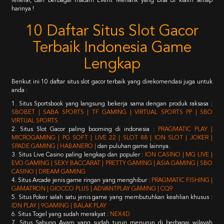
refferal, dan berbagai macam Event Menarik yang bisa di klaim setiap
harinya !
10 Daftar Situs Slot Gacor
Terbaik Indonesia Game
Lengkap
Berikut ini 10 daftar situs slot gacor terbaik yang direkomendasi juga untuk
anda :
1. Situs Sportsbook yang langsung bekerja sama dengan produk raksasa :
SBOBET | SABA SPORTS | TF GAMING | VIRTUAL SPORTS PP | SBO
VIRTUAL SPORTS
2. Situs Slot Gacor paling booming di indonesia :
PRAGMATIC PLAY |
MICROGAMING | PG SOFT | LIVE 22 | SLOT 88 | ION SLOT | JOKER |
SPADE GAMING | HABANERO |
dan puluhan game lainnya.
3. Situs Live Casino paling lengkap dan populer :
ION CASINO | MG LIVE |
EVO GAMING | SEXY BACCARAT | PRETTY GAMING | ASIA GAMING | SBO
CASINO | DREAM GAMING
4. Situs Arcade jenis game ringan yang menghibur :
PRAGMATIC FISHING |
GAMATRON | GIOCCO PLUS | ADVANTPLAY GAMING | CQ9
5. Situs Poker salah satu jenis game yang membutuhkan keahlian khusus :
IDN PLAY | 9GAMING | BALAK PLAY
6. Situs Togel yang sudah merakyat :
NEX4D
7. Situs Sabung Ayam yang sudah turun menurun di berbagai wilayah