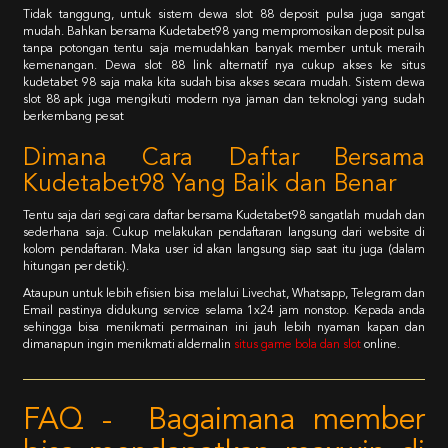
Tidak tanggung, untuk sistem dewa slot 88 deposit pulsa juga sangat
mudah. Bahkan bersama Kudetabet98 yang mempromosikan deposit pulsa
tanpa potongan tentu saja memudahkan banyak member untuk meraih
kemenangan. Dewa slot 88 link alternatif nya cukup akses ke situs
kudetabet 98 saja maka kita sudah bisa akses secara mudah. Sistem dewa
slot 88 apk juga mengikuti modern nya jaman dan teknologi yang sudah
berkembang pesat
Dimana Cara Daftar Bersama
Kudetabet98 Yang Baik dan Benar
Tentu saja dari segi cara daftar bersama Kudetabet98 sangatlah mudah dan
sederhana saja. Cukup melakukan pendaftaran langsung dari website di
kolom pendaftaran. Maka user id akan langsung siap saat itu juga (dalam
hitungan per detik).
Ataupun untuk lebih efisien bisa melalui Livechat, Whatsapp, Telegram dan
Email pastinya didukung service selama 1x24 jam nonstop. Kepada anda
sehingga bisa menikmati permainan ini jauh lebih nyaman kapan dan
dimanapun ingin menikmati aldernalin
situs game bola dan slot
online.
FAQ - Bagaimana member