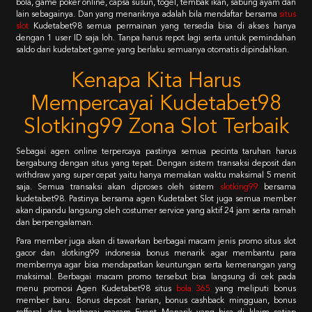
bola, game poker online, capsa susun, togel, tembak ikan, sabung ayam dan
lain sebagainya. Dan yang menariknya adalah bila mendaftar bersama
situs
slot
Kudetabet98 semua permainan yang tersedia bisa di akses hanya
dengan 1 user ID saja loh. Tanpa harus repot lagi serta untuk pemindahan
saldo dari kudetabet game yang berlaku semuanya otomatis dipindahkan.
Kenapa Kita Harus
Mempercayai Kudetabet98
Slotking99 Zona Slot Terbaik
Sebagai agen online terpercaya pastinya semua pecinta taruhan harus
bergabung dengan situs yang tepat. Dengan sistem transaksi deposit dan
withdraw yang super cepat yaitu hanya memakan waktu maksimal 5 menit
saja. Semua transaksi akan diproses oleh sistem
slotking99
bersama
kudetabet98. Pastinya bersama agen Kudetabet Slot juga semua member
akan dipandu langsung oleh costumer service yang aktif 24 jam serta ramah
dan berpengalaman.
Para member juga akan di tawarkan berbagai macam jenis promo situs slot
gacor dan slotking99 indonesia bonus menarik agar membantu para
membernya agar bisa mendapatkan keuntungan serta kemenangan yang
maksimal. Berbagai macam promo tersebut bisa langsung di cek pada
menu promosi Agen Kudetabet98 situs
bola 365
yang meliputi bonus
member baru. Bonus deposit harian, bonus cashback mingguan, bonus