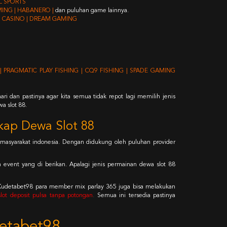
AL SPORTS
AMING | HABANERO |
dan puluhan game lainnya.
BO CASINO | DREAM GAMING
| PRAGMATIC PLAY FISHING | CQ9 FISHING | SPADE GAMING
ri dan pastinya agar kita semua tidak repot lagi memilih jenis
a slot 88.
kap Dewa Slot 88
masyarakat indonesia. Dengan didukung oleh puluhan provider
n event yang di berikan. Apalagi jenis permainan dewa slot 88
 Kudetabet98 para member mix parlay 365 juga bisa melakukan
 slot deposit pulsa tanpa potongan
.
Semua ini tersedia pastinya
detabet98