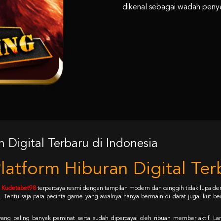
dikenal sebagai wadah penye
Digital Terbaru di Indonesia
tform Hiburan Digital Terb
e
Kudetabet98
terpercaya resmi dengan tampilan modern dan canggih tidak lupa den
entu saja para pecinta game yang awalnya hanya bermain di darat juga ikut ber
yang paling banyak peminat serta sudah dipercayai oleh ribuan member aktif. Lan