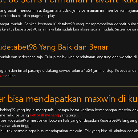
g sudah mendominasi. Bagaimana tidak, jenis permainan ini memberikan layanan
san kedua setelah pragmatic play.
uga sangat mudah. Bahkan bersama Kudetabet98 yang mempromosikan deposit puls
s ke situs kudetabet 98 saja maka kita sudah bisa akses secara mudah. Sistem dewa
udetabet98 Yang Baik dan Benar
 mudah dan sederhana saja. Cukup melakukan pendaftaran langsung dari website di k
Telegram dan Email pastinya didukung service selama 1x24 jam nonstop. Kepada anda
lot
online.
 bisa mendapatkan maxwin di k
n slotking99 yang ingin mengetahui berapa besar kecilnya kemenangan mereka d
 memiliki peluang
slot pasti menang
yang tinggi.
ber kudetabet98 merupakan bocoran Pola yang di dapatkan Kudetabet98 langsun
ainan akan tinggi.
ui trik bermain agar bisa mendapatkan maxwin. Trik yang bisa di lakukan adala