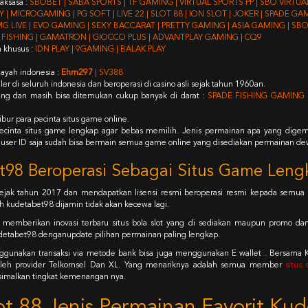
aksasa :
SBOBET | SABA SPORTS | TF GAMING | VIRTUAL SPORTS PP | SBO VIRTU
 | MICROGAMING | PG SOFT | LIVE 22 | SLOT 88 | ION SLOT | JOKER | SPADE G
MG LIVE | EVO GAMING | SEXY BACCARAT | PRETTY GAMING | ASIA GAMING | S
FISHING | GAMATRON | GIOCCO PLUS | ADVANTPLAY GAMING | CQ9
 khusus :
IDN PLAY | 9GAMING | BALAK PLAY
ayah indonesia :
Ehm297
| SV388
 di seluruh indonesia dan beroperasi di casino asli sejak tahun 1960an.
ng dan masih bisa ditemukan cukup banyak di darat :
SPADE FISHING GAMING 
bur para pecinta situs game online.
a pecinta situs game lengkap agar bebas memilih. Jenis permainan apa yang digema
 user ID saja sudah bisa bermain semua game online yang disediakan permainan dew
98 Beroperasi Sebagai Situs Game Leng
ejak tahun 2017 dan mendapatkan lisensi resmi beroperasi resmi kepada semua 
 kudetabet98 dijamin tidak akan kecewa lagi.
k memberikan inovasi terbaru situs bola slot yang di sediakan maupun promo da
detabet98 denganupdate pilihan permainan paling lengkap.
ggunakan transaksi via metode bank bisa juga menggunakan E wallet . Bersama
g oleh provider Telkomsel Dan XL. Yang menariknya adalah semua member
situs
simalkan tingkat kemenangan nya.
t 88 Jenis Permainan Favorit Ku