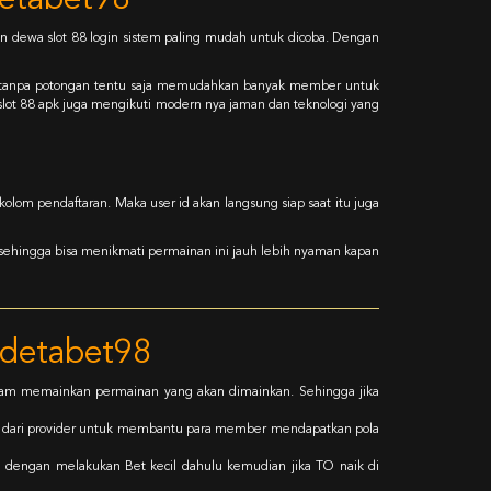
 dewa slot 88 login sistem paling mudah untuk dicoba. Dengan
a tanpa potongan tentu saja memudahkan banyak member untuk
 slot 88 apk juga mengikuti modern nya jaman dan teknologi yang
olom pendaftaran. Maka user id akan langsung siap saat itu juga
 sehingga bisa menikmati permainan ini jauh lebih nyaman kapan
udetabet98
alam memainkan permainan yang akan dimainkan. Sehingga jika
g dari provider untuk membantu para member mendapatkan pola
h dengan melakukan Bet kecil dahulu kemudian jika TO naik di