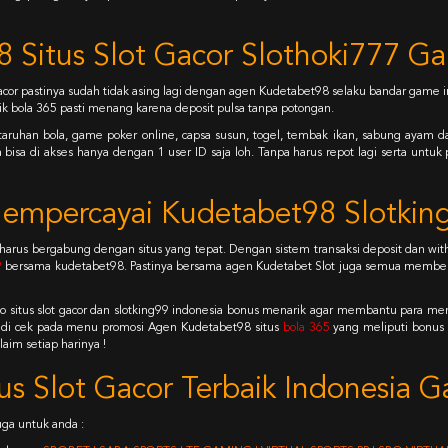
 Situs Slot Gacor Slothoki777 
gacor pastinya sudah tidak asing lagi dengan agen Kudetabet98 selaku bandar game in
ik bola 365 pasti menang karena deposit pulsa tanpa potongan.
e, taruhan bola, game poker online, capsa susun, togel, tembak ikan, sabung ayam 
isa di akses hanya dengan 1 user ID saja loh. Tanpa harus repot lagi serta unt
empercayai Kudetabet98 Slotking
 harus bergabung dengan situs yang tepat. Dengan sistem transaksi deposit dan 
9
bersama kudetabet98. Pastinya bersama agen Kudetabet Slot juga semua member 
o situs slot gacor dan slotking99 indonesia bonus menarik agar membantu para
 di cek pada menu promosi Agen Kudetabet98 situs
bola 365
yang meliputi bonus
aim setiap harinya !
tus Slot Gacor Terbaik Indonesia
juga untuk anda :