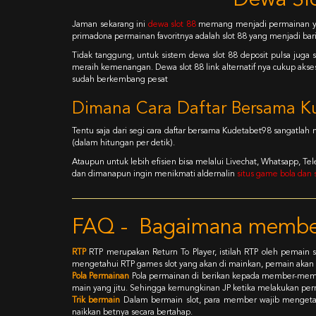
Jaman sekarang ini
dewa slot 88
memang menjadi permainan yan
primadona permainan favoritnya adalah slot 88 yang menjadi bari
Tidak tanggung, untuk sistem dewa slot 88 deposit pulsa j
meraih kemenangan. Dewa slot 88 link alternatif nya cukup akse
sudah berkembang pesat
Dimana Cara Daftar Bersama K
Tentu saja dari segi cara daftar bersama Kudetabet98 sangatlah
(dalam hitungan per detik).
Ataupun untuk lebih efisien bisa melalui Livechat, Whatsapp, 
dan dimanapun ingin menikmati aldernalin
situs game bola dan s
FAQ - Bagaimana member
RTP
RTP merupakan Return To Player, istilah RTP oleh pemai
mengetahui RTP games slot yang akan di mainkan, pemain akan
Pola Permainan
Pola permainan di berikan kepada member-mem
main yang jitu. Sehingga kemungkinan JP ketika melakukan perm
Trik bermain
Dalam bermain slot, para member wajib mengetah
naikkan betnya secara bertahap.