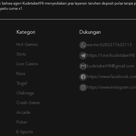
ui bahwa agen Kudetabet98 menyediakan jasa layanan taruhan deposit pulsa tanpa p
yaitu cuma x1.
Kategori
Dukungan
Hot Games
wa.me/6282277602113
Slots
https://t.me/kudetabet98
Live Casino
kudetabet98@gmail.com
Race
https://www.facebook.co
Togel
https://www.instagram.c
Olahraga
Crash Game
Arcade
Poker
E-Sports