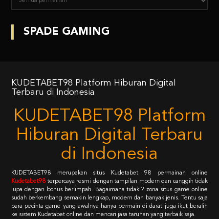
SPADE GAMING
KUDETABET98 Platform Hiburan Digital
Terbaru di Indonesia
KUDETABET98 Platform
Hiburan Digital Terbaru
di Indonesia
KUDETABET98 merupakan situs Kudetabet 98 permainan online
Kudetabet98
terpercaya resmi dengan tampilan modern dan canggih tidak
lupa dengan bonus berlimpah. Bagaimana tidak ? zona situs game online
sudah berkembang semakin lengkap, modern dan banyak jenis. Tentu saja
para pecinta game yang awalnya hanya bermain di darat juga ikut beralih
ke sistem Kudetabet online dan mencari jasa taruhan yang terbaik saja.