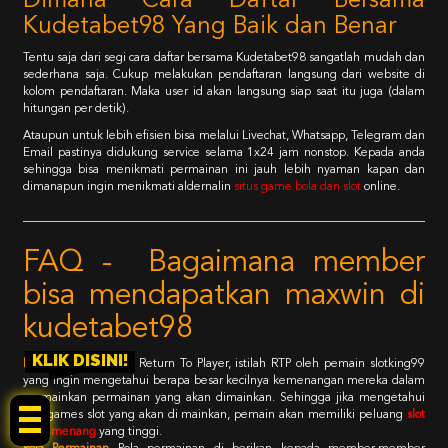
Dimana Cara Daftar Bersama
Kudetabet98 Yang Baik dan Benar
Tentu saja dari segi cara daftar bersama Kudetabet98 sangatlah mudah dan
sederhana saja. Cukup melakukan pendaftaran langsung dari website di
kolom pendaftaran. Maka user id akan langsung siap saat itu juga (dalam
hitungan per detik).
Ataupun untuk lebih efisien bisa melalui Livechat, Whatsapp, Telegram dan
Email pastinya didukung service selama 1x24 jam nonstop. Kepada anda
sehingga bisa menikmati permainan ini jauh lebih nyaman kapan dan
dimanapun ingin menikmati aldernalin
situs game bola dan slot
online.
FAQ - Bagaimana member
bisa mendapatkan maxwin di
kudetabet98
KLIK DISINI!
RTP
RTP merupakan Return To Player, istilah RTP oleh pemain slotking99
yang ingin mengetahui berapa besar kecilnya kemenangan mereka dalam
memainkan permainan yang akan dimainkan. Sehingga jika mengetahui
RTP games slot yang akan di mainkan, pemain akan memiliki peluang
slot
pasti menang
yang tinggi.