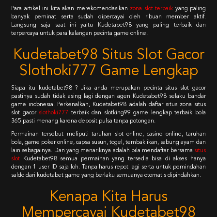
Para artikel ini kita akan merekomendasikan
zona slot terbaik
yang paling
banyak peminat serta sudah dipercayai oleh ribuan member aktif.
Langsung saja saat ini yaitu Kudetabet98 yang paling terbaik dan
terpercaya untuk para kalangan pecinta game online.
Kudetabet98 Situs Slot Gacor
Slothoki777 Game Lengkap
Siapa itu kudetabet98 ? Jika anda merupakan pecinta situs slot gacor
pastinya sudah tidak asing lagi dengan agen Kudetabet98 selaku bandar
game indonesia. Perkenalkan, Kudetabet98 adalah daftar situs zona situs
slot gacor
slothoki777
terbaik dan slotking99 game lengkap terbaik bola
365 pasti menang karena deposit pulsa tanpa potongan.
Permainan tersebut meliputi taruhan slot online, casino online, taruhan
bola, game poker online, capsa susun, togel, tembak ikan, sabung ayam dan
lain sebagainya. Dan yang menariknya adalah bila mendaftar bersama
situs
slot
Kudetabet98 semua permainan yang tersedia bisa di akses hanya
dengan 1 user ID saja loh. Tanpa harus repot lagi serta untuk pemindahan
saldo dari kudetabet game yang berlaku semuanya otomatis dipindahkan.
Kenapa Kita Harus
Mempercayai Kudetabet98