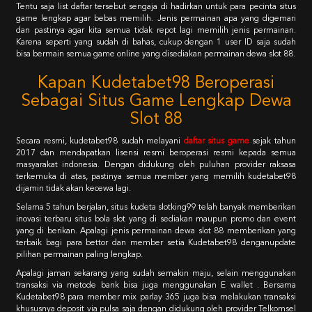
Tentu saja list daftar tersebut sengaja di hadirkan untuk para pecinta situs
game lengkap agar bebas memilih. Jenis permainan apa yang digemari
dan pastinya agar kita semua tidak repot lagi memilih jenis permainan.
Karena seperti yang sudah di bahas, cukup dengan 1 user ID saja sudah
bisa bermain semua game online yang disediakan permainan dewa slot 88.
Kapan Kudetabet98 Beroperasi
Sebagai Situs Game Lengkap Dewa
Slot 88
Secara resmi, kudetabet98 sudah melayani
daftar situs game
sejak tahun
2017 dan mendapatkan lisensi resmi beroperasi resmi kepada semua
masyarakat indonesia. Dengan didukung oleh puluhan provider raksasa
terkemuka di atas, pastinya semua member yang memilih kudetabet98
dijamin tidak akan kecewa lagi.
Selama 5 tahun berjalan, situs kudeta slotking99 telah banyak memberikan
inovasi terbaru situs bola slot yang di sediakan maupun promo dan event
yang di berikan. Apalagi jenis permainan dewa slot 88 memberikan yang
terbaik bagi para bettor dan member setia Kudetabet98 denganupdate
pilihan permainan paling lengkap.
Apalagi jaman sekarang yang sudah semakin maju, selain menggunakan
transaksi via metode bank bisa juga menggunakan E wallet . Bersama
Kudetabet98 para member mix parlay 365 juga bisa melakukan transaksi
khususnya deposit via pulsa saja dengan didukung oleh provider Telkomsel