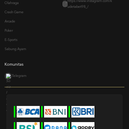
https://www.instagram.com/k
Olahraga
udetabet98_/
Crash Game
Arcade
Poker
E-Sports
Sabung Ayam
Komunitas
Telegram