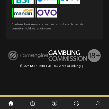
* Selama bank maintenance dan bank offline deposit dan
penarikan tidak dapat diproses
©2026 KUDETABET98. Hak cipta dilindungi | 18+