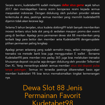
Secara resmi, kudetabet98 sudah melayani
daftar situs game
sejak tahun
2017 dan mendapatkan lisensi resmi beroperasi resmi kepada semua
masyarakat indonesia. Dengan didukung oleh puluhan provider raksasa
terkemuka di atas, pastinya semua member yang memilih kudetabet98
dijamin tidak akan kecewa lagi.
Selama 5 tahun berjalan, situs kudeta slotking99 telah banyak memberikan
inovasi terbaru situs bola slot yang di sediakan maupun promo dan event
yang di berikan. Apalagi jenis permainan dewa slot 88 memberikan yang
terbaik bagi para bettor dan member setia Kudetabet98 denganupdate
pilihan permainan paling lengkap.
Apalagi jaman sekarang yang sudah semakin maju, selain menggunakan
transaksi via metode bank bisa juga menggunakan E wallet . Bersama
Kudetabet98 para member mix parlay 365 juga bisa melakukan transaksi
khususnya deposit via pulsa saja dengan didukung oleh provider Telkomsel
Dan XL. Yang menariknya adalah semua member
situs slot deposit pulsa
tanpa potongan
.
Semua ini tersedia pastinya dikarenakan basis agar
member kudetabet 98 bisa terus memaksimalkan tingkat kemenangan
nya.
Dewa Slot 88 Jenis
Permainan Favorit
Kudetabet98