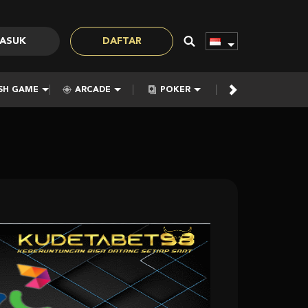
ASUK
DAFTAR
SH GAME
ARCADE
POKER
E-SPORTS