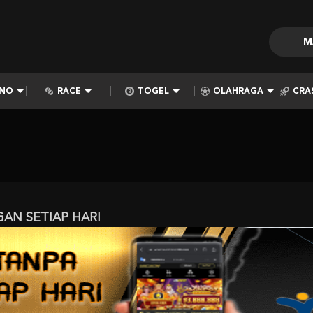
M
INO
RACE
TOGEL
OLAHRAGA
CRA
AN SETIAP HARI