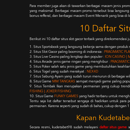
Para member juga akan di tawarkan berbagai macam jenis prom
yang maksimal. Berbagai macam promo tersebut bisa langsung
bonus refferal, dan berbagai macam Event Menarik yang bisa di kl
10 Daftar Si
Berikut ini 10 daftar situs slot gacor terbaik yang direkomendasi 
1. Situs Sportsbook yang langsung bekerja sama dengan produk r
2. Situs Slot Gacor paling booming di indonesia :
PRAGMATIC PLAY
3. Situs Live Casino paling lengkap dan populer :
ION CASINO | 
4. Situs Arcade jenis game ringan yang menghibur :
PRAGMATIC 
5. Situs Poker salah satu jenis game yang membutuhkan keahlian
6. Situs Togel yang sudah merakyat :
NEX4D
7. Situs Sabung Ayam yang sudah turun menurun di berbagai wil
8. Situs Game
MM TANGKAS
sempat menjadi game paling populer
9. Situs Tembak Ikan merupakan permainan yang cukup trendi
FISHING | JOKER FISHING
10. Situs Game
FUNKY GAMES
yang hadir terbaru untuk menghi
Tentu saja list daftar tersebut sengaja di hadirkan untuk par
permainan. Karena seperti yang sudah di bahas, cukup dengan 1
Kapan Kudetabet
Secara resmi, kudetabet98 sudah melayani
daftar situs game
s