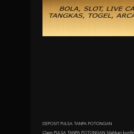
DEPOSIT PULSA TANPA POTONGAN
Claim PULSA TANPA POTONGAN Silahkan konfirm