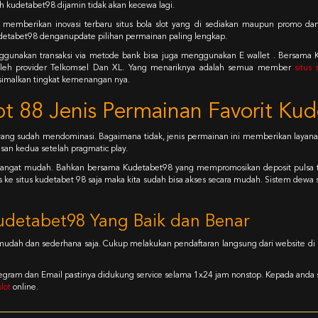
 kudetabet98 dijamin tidak akan kecewa lagi.
k memberikan inovasi terbaru situs bola slot yang di sediakan maupun promo da
detabet98 denganupdate pilihan permainan paling lengkap.
ggunakan transaksi via metode bank bisa juga menggunakan E wallet . Bersama
g oleh provider Telkomsel Dan XL. Yang menariknya adalah semua member
situs
simalkan tingkat kemenangan nya.
t 88 Jenis Permainan Favorit Ku
g sudah mendominasi. Bagaimana tidak, jenis permainan ini memberikan layanan
san kedua setelah pragmatic play.
uga sangat mudah. Bahkan bersama Kudetabet98 yang mempromosikan deposit puls
s ke situs kudetabet 98 saja maka kita sudah bisa akses secara mudah. Sistem dewa
udetabet98 Yang Baik dan Benar
 mudah dan sederhana saja. Cukup melakukan pendaftaran langsung dari website di k
Telegram dan Email pastinya didukung service selama 1x24 jam nonstop. Kepada anda
lot
online.