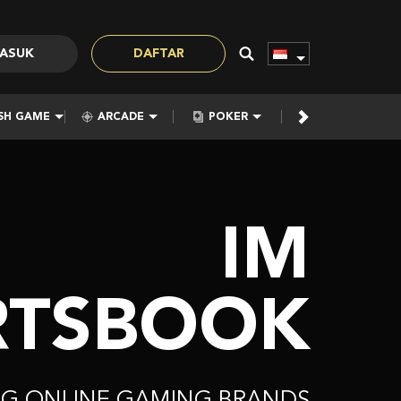
ASUK
DAFTAR
SH GAME
ARCADE
POKER
E-SPORTS
IM
RTSBOOK