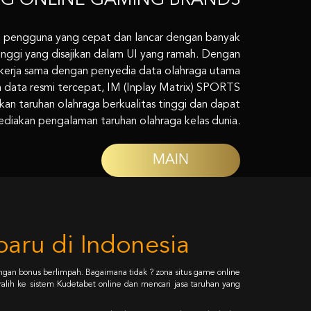
NG ONLINE GAMING BRANDS
pengguna yang cepat dan lancar dengan banyak
tinggi yang disajikan dalam UI yang ramah. Dengan
kerja sama dengan penyedia data olahraga utama
data resmi tercepat, IM (Inplay Matrix) SPORTS
an taruhan olahraga berkualitas tinggi dan dapat
ediakan pengalaman taruhan olahraga kelas dunia.
MAIN
aru di Indonesia
gan bonus berlimpah. Bagaimana tidak ? zona situs game online
alih ke sistem Kudetabet online dan mencari jasa taruhan yang