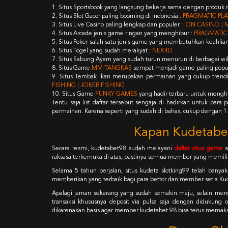
1. Situs Sportsbook yang langsung bekerja sama dengan produk r
2. Situs Slot Gacor paling booming di indonesia :
PRAGMATIC PLAY
3. Situs Live Casino paling lengkap dan populer :
ION CASINO | 
4. Situs Arcade jenis game ringan yang menghibur :
PRAGMATIC 
5. Situs Poker salah satu jenis game yang membutuhkan keahlian
6. Situs Togel yang sudah merakyat :
NEX4D
7. Situs Sabung Ayam yang sudah turun menurun di berbagai wil
8. Situs Game
MM TANGKAS
sempat menjadi game paling populer
9. Situs Tembak Ikan merupakan permainan yang cukup trendi
FISHING | JOKER FISHING
10. Situs Game
FUNKY GAMES
yang hadir terbaru untuk menghi
Tentu saja list daftar tersebut sengaja di hadirkan untuk par
permainan. Karena seperti yang sudah di bahas, cukup dengan 1
Kapan Kudetabet
Secara resmi, kudetabet98 sudah melayani
daftar situs game
s
raksasa terkemuka di atas, pastinya semua member yang memilih
Selama 5 tahun berjalan, situs kudeta slotking99 telah banya
memberikan yang terbaik bagi para bettor dan member setia Ku
Apalagi jaman sekarang yang sudah semakin maju, selain men
transaksi khususnya deposit via pulsa saja dengan didukun
dikarenakan basis agar member kudetabet 98 bisa terus memak