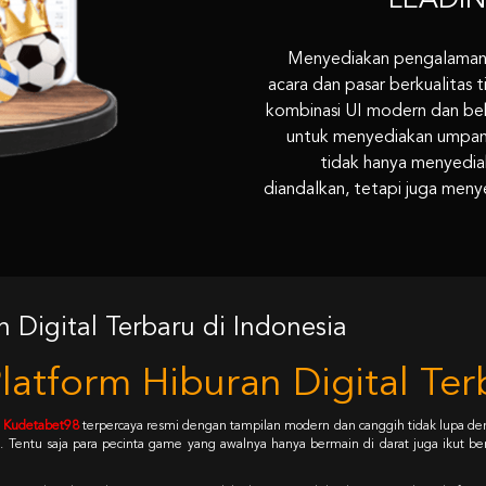
LEADI
Menyediakan pengalaman 
acara dan pasar berkualitas 
kombinasi UI modern dan be
untuk menyediakan umpan 
tidak hanya menyediak
diandalkan, tetapi juga meny
Digital Terbaru di Indonesia
tform Hiburan Digital Terb
e
Kudetabet98
terpercaya resmi dengan tampilan modern dan canggih tidak lupa den
entu saja para pecinta game yang awalnya hanya bermain di darat juga ikut ber