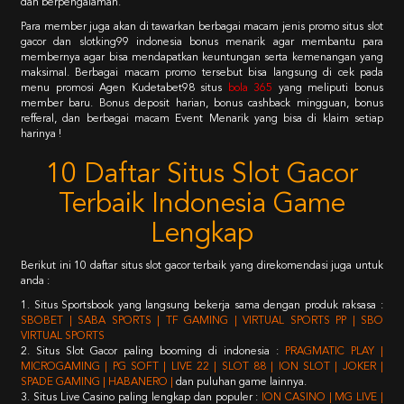
dan berpengalaman.
Para member juga akan di tawarkan berbagai macam jenis promo situs slot
gacor dan slotking99 indonesia bonus menarik agar membantu para
membernya agar bisa mendapatkan keuntungan serta kemenangan yang
maksimal. Berbagai macam promo tersebut bisa langsung di cek pada
menu promosi Agen Kudetabet98 situs
bola 365
yang meliputi bonus
member baru. Bonus deposit harian, bonus cashback mingguan, bonus
refferal, dan berbagai macam Event Menarik yang bisa di klaim setiap
harinya !
10 Daftar Situs Slot Gacor
Terbaik Indonesia Game
Lengkap
Berikut ini 10 daftar situs slot gacor terbaik yang direkomendasi juga untuk
anda :
1. Situs Sportsbook yang langsung bekerja sama dengan produk raksasa :
SBOBET | SABA SPORTS | TF GAMING | VIRTUAL SPORTS PP | SBO
VIRTUAL SPORTS
2. Situs Slot Gacor paling booming di indonesia :
PRAGMATIC PLAY |
MICROGAMING | PG SOFT | LIVE 22 | SLOT 88 | ION SLOT | JOKER |
SPADE GAMING | HABANERO |
dan puluhan game lainnya.
3. Situs Live Casino paling lengkap dan populer :
ION CASINO | MG LIVE |