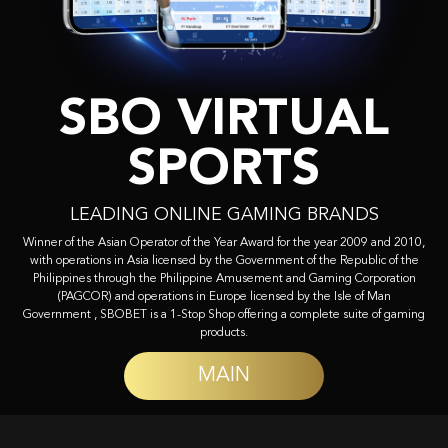
SBO VIRTUAL
SPORTS
LEADING ONLINE GAMING BRANDS
Winner of the Asian Operator of the Year Award for the year 2009 and 2010,
with operations in Asia licensed by the Government of the Republic of the
Philippines through the Philippine Amusement and Gaming Corporation
(PAGCOR) and operations in Europe licensed by the Isle of Man
Government , SBOBET is a 1-Stop Shop offering a complete suite of gaming
products.
MAIN