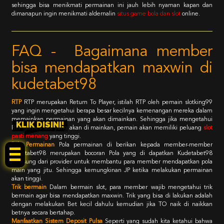
sehingga bisa menikmati permainan ini jauh lebih nyaman kapan dan
dimanapun ingin menikmati aldernalin
situs game bola dan slot
online.
FAQ - Bagaimana member
bisa mendapatkan maxwin di
kudetabet98
RTP
RTP merupakan Return To Player, istilah RTP oleh pemain slotking99
yang ingin mengetahui berapa besar kecilnya kemenangan mereka dalam
memainkan permainan yang akan dimainkan. Sehingga jika mengetahui
KLIK DISINI!
RTP games slot yang akan di mainkan, pemain akan memiliki peluang
slot
pasti menang
yang tinggi.
Pola Permainan
Pola permainan di berikan kepada member-member
kudetabet98 merupakan bocoran Pola yang di dapatkan Kudetabet98
langsung dari provider untuk membantu para member mendapatkan pola
main yang jitu. Sehingga kemungkinan JP ketika melakukan permainan
akan tinggi.
Trik bermain
Dalam bermain slot, para member wajib mengetahui trik
bermain agar bisa mendapatkan maxwin. Trik yang bisa di lakukan adalah
dengan melakukan Bet kecil dahulu kemudian jika TO naik di naikkan
betnya secara bertahap.
Manfaatkan Sistem Deposit Pulsa
Seperti yang sudah kita ketahui bahwa