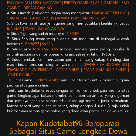
EVO GAMING | SEXY BACCARAT | PRETTY GAMING | ASIA GAMING | SBO
CASINO | DREAM GAMING
4. Situs Arcade jenis game ringan yang menghibur :
PRAGMATIC FISHING |
GAMATRON | GIOCCO PLUS | ADVANTPLAY GAMING | CQ9
5. Situs Poker salah satu jenis game yang membutuhkan keahlian khusus :
IDN PLAY | 9GAMING | BALAK PLAY
6. Situs Togel yang sudah merakyat :
NEX4D
7. Situs Sabung Ayam yang sudah turun menurun di berbagai wilayah
indonesia :
Ehm297
| SV388
8. Situs Game
MM TANGKAS
sempat menjadi game paling populer di
seluruh indonesia dan beroperasi di casino asli sejak tahun 1960an.
9. Situs Tembak Ikan merupakan permainan yang cukup trending dan
masih bisa ditemukan cukup banyak di darat :
SPADE FISHING GAMING |
PRAGMATIC PLAY FISHING | CQ9 FISHING | SPADE GAMING FISHING |
JOKER FISHING
10. Situs Game
FUNKY GAMES
yang hadir terbaru untuk menghibur para
pecinta situs game online.
Tentu saja list daftar tersebut sengaja di hadirkan untuk para pecinta situs
game lengkap agar bebas memilih. Jenis permainan apa yang digemari
dan pastinya agar kita semua tidak repot lagi memilih jenis permainan.
Karena seperti yang sudah di bahas, cukup dengan 1 user ID saja sudah
bisa bermain semua game online yang disediakan permainan dewa slot 88.
Kapan Kudetabet98 Beroperasi
Sebagai Situs Game Lengkap Dewa