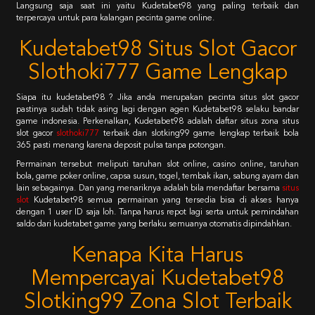
Langsung saja saat ini yaitu Kudetabet98 yang paling terbaik dan
terpercaya untuk para kalangan pecinta game online.
Kudetabet98 Situs Slot Gacor
Slothoki777 Game Lengkap
Siapa itu kudetabet98 ? Jika anda merupakan pecinta situs slot gacor
pastinya sudah tidak asing lagi dengan agen Kudetabet98 selaku bandar
game indonesia. Perkenalkan, Kudetabet98 adalah daftar situs zona situs
slot gacor
slothoki777
terbaik dan slotking99 game lengkap terbaik bola
365 pasti menang karena deposit pulsa tanpa potongan.
Permainan tersebut meliputi taruhan slot online, casino online, taruhan
bola, game poker online, capsa susun, togel, tembak ikan, sabung ayam dan
lain sebagainya. Dan yang menariknya adalah bila mendaftar bersama
situs
slot
Kudetabet98 semua permainan yang tersedia bisa di akses hanya
dengan 1 user ID saja loh. Tanpa harus repot lagi serta untuk pemindahan
saldo dari kudetabet game yang berlaku semuanya otomatis dipindahkan.
Kenapa Kita Harus
Mempercayai Kudetabet98
Slotking99 Zona Slot Terbaik