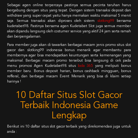
Sebagai agen online terpercaya pastinya semua pecinta taruhan harus
bergabung dengan situs yang tepat. Dengan sistem transaksi deposit dan
withdraw yang super cepat yaitu hanya memakan waktu maksimal 5 menit
saja. Semua transaksi akan diproses oleh sistem
slotking99
bersama
kudetabet98. Pastinya bersama agen Kudetabet Slot juga semua member
akan dipandu langsung oleh costumer service yang aktif 24 jam serta ramah
dan berpengalaman.
Para member juga akan di tawarkan berbagai macam jenis promo situs slot
gacor dan slotking99 indonesia bonus menarik agar membantu para
membernya agar bisa mendapatkan keuntungan serta kemenangan yang
maksimal. Berbagai macam promo tersebut bisa langsung di cek pada
menu promosi Agen Kudetabet98 situs
bola 365
yang meliputi bonus
member baru. Bonus deposit harian, bonus cashback mingguan, bonus
refferal, dan berbagai macam Event Menarik yang bisa di klaim setiap
harinya !
10 Daftar Situs Slot Gacor
Terbaik Indonesia Game
Lengkap
Berikut ini 10 daftar situs slot gacor terbaik yang direkomendasi juga untuk
anda :