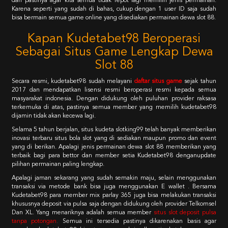
dan pastinya agar kita semua tidak repot lagi memilih jenis permainan.
Karena seperti yang sudah di bahas, cukup dengan 1 user ID saja sudah
bisa bermain semua game online yang disediakan permainan dewa slot 88.
Kapan Kudetabet98 Beroperasi
Sebagai Situs Game Lengkap Dewa
Slot 88
Secara resmi, kudetabet98 sudah melayani
daftar situs game
sejak tahun
2017 dan mendapatkan lisensi resmi beroperasi resmi kepada semua
masyarakat indonesia. Dengan didukung oleh puluhan provider raksasa
terkemuka di atas, pastinya semua member yang memilih kudetabet98
dijamin tidak akan kecewa lagi.
Selama 5 tahun berjalan, situs kudeta slotking99 telah banyak memberikan
inovasi terbaru situs bola slot yang di sediakan maupun promo dan event
yang di berikan. Apalagi jenis permainan dewa slot 88 memberikan yang
terbaik bagi para bettor dan member setia Kudetabet98 denganupdate
pilihan permainan paling lengkap.
Apalagi jaman sekarang yang sudah semakin maju, selain menggunakan
transaksi via metode bank bisa juga menggunakan E wallet . Bersama
Kudetabet98 para member mix parlay 365 juga bisa melakukan transaksi
khususnya deposit via pulsa saja dengan didukung oleh provider Telkomsel
Dan XL. Yang menariknya adalah semua member
situs slot deposit pulsa
tanpa potongan
.
Semua ini tersedia pastinya dikarenakan basis agar