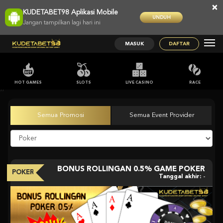
×
KUDETABET98 Aplikasi Mobile
UNDUH
Jangan tampilkan lagi hari ini
MASUK
DAFTAR
HOT GAMES
SLOTS
LIVE CASINO
RACE
;;
Semua Promosi
Semua Event Provider
BONUS ROLLINGAN 0.5% GAME POKER
POKER
Tanggal akhir:
-