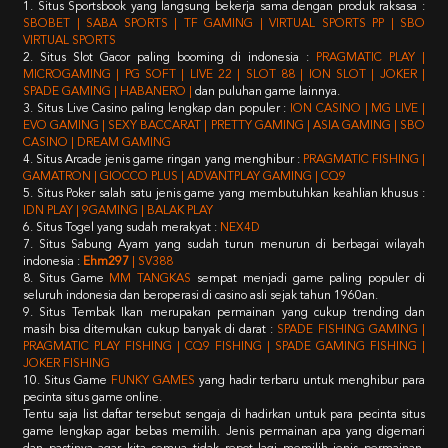
1. Situs Sportsbook yang langsung bekerja sama dengan produk raksasa :
SBOBET | SABA SPORTS | TF GAMING | VIRTUAL SPORTS PP | SBO
VIRTUAL SPORTS
2. Situs Slot Gacor paling booming di indonesia :
PRAGMATIC PLAY |
MICROGAMING | PG SOFT | LIVE 22 | SLOT 88 | ION SLOT | JOKER |
SPADE GAMING | HABANERO |
dan puluhan game lainnya.
3. Situs Live Casino paling lengkap dan populer :
ION CASINO | MG LIVE |
EVO GAMING | SEXY BACCARAT | PRETTY GAMING | ASIA GAMING | SBO
CASINO | DREAM GAMING
4. Situs Arcade jenis game ringan yang menghibur :
PRAGMATIC FISHING |
GAMATRON | GIOCCO PLUS | ADVANTPLAY GAMING | CQ9
5. Situs Poker salah satu jenis game yang membutuhkan keahlian khusus :
IDN PLAY | 9GAMING | BALAK PLAY
6. Situs Togel yang sudah merakyat :
NEX4D
7. Situs Sabung Ayam yang sudah turun menurun di berbagai wilayah
indonesia :
Ehm297
| SV388
8. Situs Game
MM TANGKAS
sempat menjadi game paling populer di
seluruh indonesia dan beroperasi di casino asli sejak tahun 1960an.
9. Situs Tembak Ikan merupakan permainan yang cukup trending dan
masih bisa ditemukan cukup banyak di darat :
SPADE FISHING GAMING |
PRAGMATIC PLAY FISHING | CQ9 FISHING | SPADE GAMING FISHING |
JOKER FISHING
10. Situs Game
FUNKY GAMES
yang hadir terbaru untuk menghibur para
pecinta situs game online.
Tentu saja list daftar tersebut sengaja di hadirkan untuk para pecinta situs
game lengkap agar bebas memilih. Jenis permainan apa yang digemari