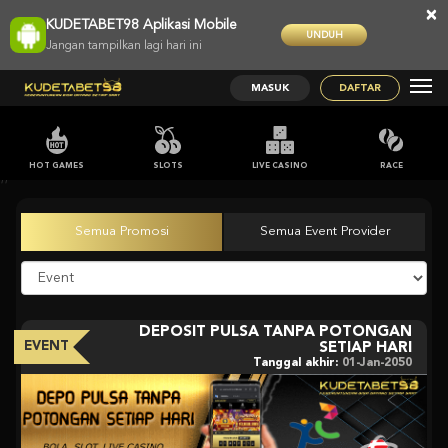
×
KUDETABET98 Aplikasi Mobile
UNDUH
Jangan tampilkan lagi hari ini
MASUK
DAFTAR
HOT GAMES
SLOTS
LIVE CASINO
RACE
;;
Semua Promosi
Semua Event Provider
DEPOSIT PULSA TANPA POTONGAN
EVENT
SETIAP HARI
Tanggal akhir:
01-Jan-2050