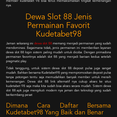
member kudetabet 98 bisa terus memaksimalkan tingkat kemenangan
nya.
Dewa Slot 88 Jenis
Permainan Favorit
Kudetabet98
Jaman sekarang ini
dewa slot 88
memang menjadi permainan yang sudah
mendominasi. Bagaimana tidak, jenis permainan ini memberikan layanan
dewa slot 88 login sistem paling mudah untuk dicoba. Dengan primadona
permainan favoritnya adalah slot 88 yang menjadi barisan kedua setelah
pragmatic play.
Tidak tanggung, untuk sistem dewa slot 88 deposit pulsa juga sangat
mudah. Bahkan bersama Kudetabet98 yang mempromosikan deposit pulsa
tanpa potongan tentu saja memudahkan banyak member untuk meraih
kemenangan. Dewa slot 88 link alternatif nya cukup akses ke situs
kudetabet 98 saja maka kita sudah bisa akses secara mudah. Sistem dewa
slot 88 apk juga mengikuti modern nya jaman dan teknologi yang sudah
berkembang pesat
Dimana Cara Daftar Bersama
Kudetabet98 Yang Baik dan Benar