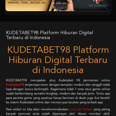
KUDETABET98 Platform Hiburan Digital
Terbaru di Indonesia
KUDETABET98 Platform
Hiburan Digital Terbaru
di Indonesia
KUDETABET98 merupakan situs Kudetabet 98 permainan online
Kudetabet98
terpercaya resmi dengan tampilan modern dan canggih tidak
lupa dengan bonus berlimpah. Bagaimana tidak ? zona situs game online
sudah berkembang semakin lengkap, modern dan banyak jenis. Tentu saja
para pecinta game yang awalnya hanya bermain di darat juga ikut beralih
ke sistem Kudetabet online dan mencari jasa taruhan yang terbaik saja.
Para artikel ini kita akan merekomendasikan
zona slot terbaik
yang paling
banyak peminat serta sudah dipercayai oleh ribuan member aktif.