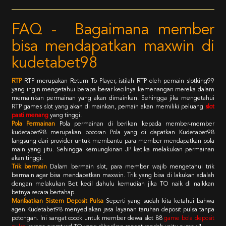
FAQ - Bagaimana member
bisa mendapatkan maxwin di
kudetabet98
RTP
RTP merupakan Return To Player, istilah RTP oleh pemain slotking99
yang ingin mengetahui berapa besar kecilnya kemenangan mereka dalam
memainkan permainan yang akan dimainkan. Sehingga jika mengetahui
RTP games slot yang akan di mainkan, pemain akan memiliki peluang
slot
pasti menang
yang tinggi.
Pola Permainan
Pola permainan di berikan kepada member-member
kudetabet98 merupakan bocoran Pola yang di dapatkan Kudetabet98
langsung dari provider untuk membantu para member mendapatkan pola
main yang jitu. Sehingga kemungkinan JP ketika melakukan permainan
akan tinggi.
Trik bermain
Dalam bermain slot, para member wajib mengetahui trik
bermain agar bisa mendapatkan maxwin. Trik yang bisa di lakukan adalah
dengan melakukan Bet kecil dahulu kemudian jika TO naik di naikkan
betnya secara bertahap.
Manfaatkan Sistem Deposit Pulsa
Seperti yang sudah kita ketahui bahwa
agen Kudetabet98 menyediakan jasa layanan taruhan deposit pulsa tanpa
potongan. Ini sangat cocok untuk member dewa slot 88
game bola deposit