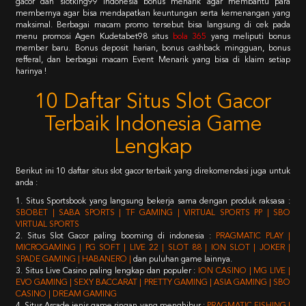
gacor dan slotking99 indonesia bonus menarik agar membantu para
membernya agar bisa mendapatkan keuntungan serta kemenangan yang
maksimal. Berbagai macam promo tersebut bisa langsung di cek pada
menu promosi Agen Kudetabet98 situs
bola 365
yang meliputi bonus
member baru. Bonus deposit harian, bonus cashback mingguan, bonus
refferal, dan berbagai macam Event Menarik yang bisa di klaim setiap
harinya !
10 Daftar Situs Slot Gacor
Terbaik Indonesia Game
Lengkap
Berikut ini 10 daftar situs slot gacor terbaik yang direkomendasi juga untuk
anda :
1. Situs Sportsbook yang langsung bekerja sama dengan produk raksasa :
SBOBET | SABA SPORTS | TF GAMING | VIRTUAL SPORTS PP | SBO
VIRTUAL SPORTS
2. Situs Slot Gacor paling booming di indonesia :
PRAGMATIC PLAY |
MICROGAMING | PG SOFT | LIVE 22 | SLOT 88 | ION SLOT | JOKER |
SPADE GAMING | HABANERO |
dan puluhan game lainnya.
3. Situs Live Casino paling lengkap dan populer :
ION CASINO | MG LIVE |
EVO GAMING | SEXY BACCARAT | PRETTY GAMING | ASIA GAMING | SBO
CASINO | DREAM GAMING