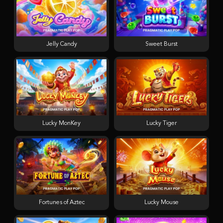
Jelly Candy
Sweet Burst
Lucky MonKey
Lucky Tiger
Fortunes of Aztec
Lucky Mouse