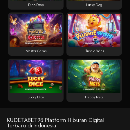
Dino Drop
Lucky Dog
Master Gems
Plushie Wins
Lucky Dice
Happy Nets
KUDETABET98 Platform Hiburan Digital
Terbaru di Indonesia