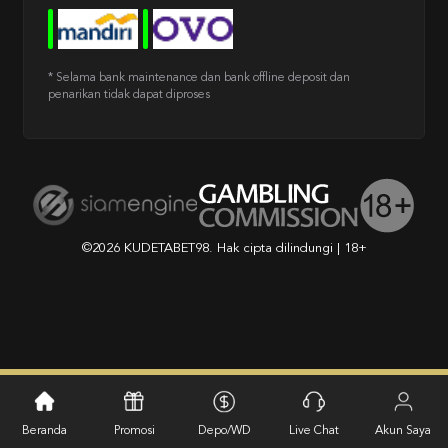
* Selama bank maintenance dan bank offline deposit dan
penarikan tidak dapat diproses
©2026 KUDETABET98. Hak cipta dilindungi | 18+
Beranda
Promosi
Depo/WD
Live Chat
Akun Saya